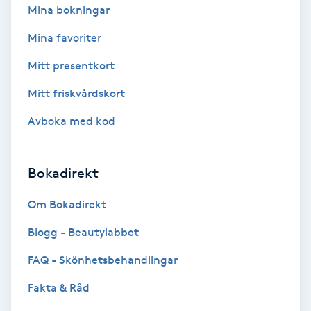
Extensions borttagning
Mina bokningar
Mina favoriter
Eyeliner-tatuering
F
Mitt presentkort
Mitt friskvårdskort
Face framing
Avboka med kod
Faceliftmassage
Bokadirekt
Fet hårbotten
Om Bokadirekt
Fettreducering
Blogg - Beautylabbet
Fibromassage
FAQ - Skönhetsbehandlingar
Fakta & Råd
Fillers