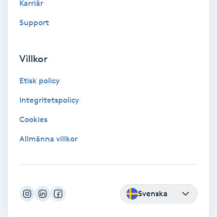
Karriär
Fotmassage
Support
Fotsvamp
Villkor
Fotvård
Etisk policy
Fransar
Integritetspolicy
Cookies
Fransborttagning
Allmänna villkor
Fransfärgning
Fransförlängning
Svenska
Fransförlängning Megavolym