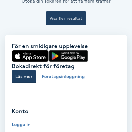
Utöka din sökarea för att få flera träffar
Color correction
Visa fler resultat
Cryoterapi
D
Damklippning
För en smidigare upplevelse
Dermapen
Bokadirekt för företag
Diamantslipning
Läs mer
Företagsinloggning
E
Enzympeeling
Konto
Extensions
Logga in