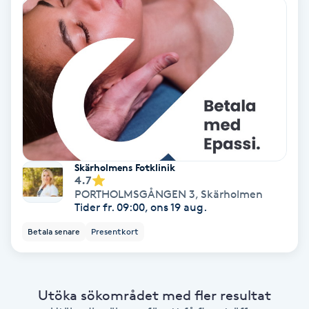
Bottenfärg
Brynformning
Brynfärgning
Brynplockning
Skärholmens Fotklinik
4.7
Bröllopsuppsättning
PORTHOLMSGÅNGEN 3
,
Skärholmen
C
Tider fr. 09:00, ons 19 aug.
Betala senare
Presentkort
Celluliter
Coachning
Utöka sökområdet med fler resultat