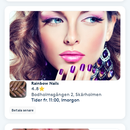
Ansiktsbehandling djuprengörande
B
Babylights
Balayage
Bambumassage
Barber
Rainbow Nails
4.8
Barnklippning
Bodholmsgången 2
,
Skärholmen
Tider fr. 11:00, Imorgon
BIAB
Betala senare
Blowout