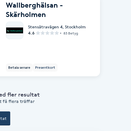
Wallberghälsan -
Skärholmen
Stensätravägen 4
,
Stockholm
4.6
83 Betyg
Betala senare
Presentkort
 fler resultat
 få flera träffar
ltat