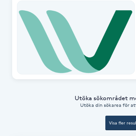
Alternativmedicin
Andningsmassage
Ansiktslyft utan kirurgi
Aromamassage
Ashtanga Yoga
Ayurveda
Utöka sökområdet med
Utöka din sökarea för att
Ayurvedisk Massage
Visa fler resu
Ansiktsbehandling djuprengörande
B