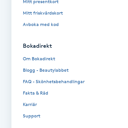
Mitt presentkort
Brynformning
Mitt friskvårdskort
Avboka med kod
Brynfärgning
Brynplockning
Bokadirekt
Om Bokadirekt
Bröllopsuppsättning
C
Blogg - Beautylabbet
FAQ - Skönhetsbehandlingar
Celluliter
Fakta & Råd
Coachning
Karriär
Color correction
Support