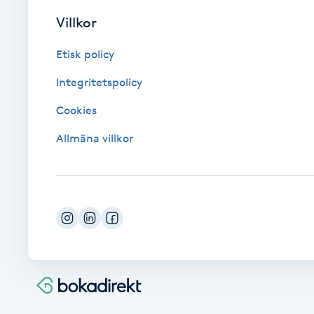
Cryoterapi
Villkor
D
Etisk policy
Damklippning
Integritetspolicy
Dermapen
Cookies
Allmäna villkor
Diamantslipning
E
Enzympeeling
Extensions
Extensions borttagning