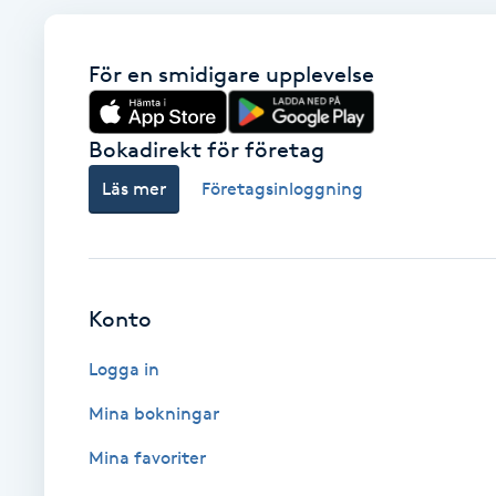
Babylights
För en smidigare upplevelse
Balayage
Bokadirekt för företag
Bambumassage
Läs mer
Företagsinloggning
Barber
Barnklippning
Konto
BIAB
Logga in
Mina bokningar
Blowout
Mina favoriter
Bottenfärg