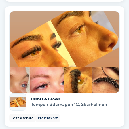
Color correction
Cryoterapi
D
Damklippning
Dermapen
Diamantslipning
E
Enzympeeling
Lashes & Brows
Tempelriddarvägen 1C
,
Skärholmen
Extensions
Betala senare
Presentkort