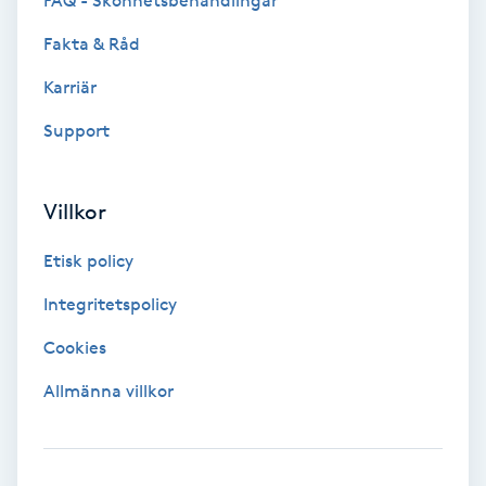
FAQ - Skönhetsbehandlingar
Fransförlängning Volym
Fakta & Råd
Karriär
Fransk manikyr
Support
Fransrengöring
Villkor
Frekvensterapi
Etisk policy
Friskvård
Integritetspolicy
Friskvårdsmassage
Cookies
Allmänna villkor
Frisör
Funktionsanalys