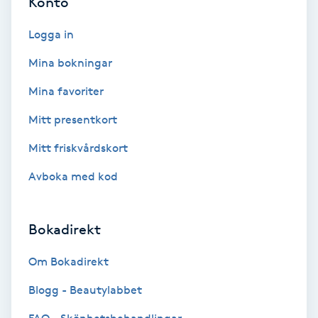
Konto
Fotmassage
Logga in
Fotsvamp
Mina bokningar
Mina favoriter
Fotvård
Mitt presentkort
Fransar
Mitt friskvårdskort
Avboka med kod
Fransborttagning
Fransfärgning
Bokadirekt
Fransförlängning
Om Bokadirekt
Blogg - Beautylabbet
Fransförlängning Megavolym