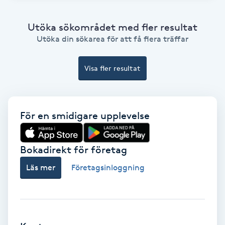
Extensions borttagning
Utöka sökområdet med fler resultat
Eyeliner-tatuering
Utöka din sökarea för att få flera träffar
F
Visa fler resultat
Face framing
Faceliftmassage
För en smidigare upplevelse
Fet hårbotten
Bokadirekt för företag
Fettreducering
Läs mer
Företagsinloggning
Fibromassage
Fillers