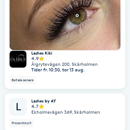
Bottenfärg
Brynformning
Brynfärgning
Lashes Kiki
4.9
Brynplockning
Ålgrytevägen 200
,
Skärholmen
Tider fr. 10:30, tor 13 aug.
Bröllopsuppsättning
Betala senare
C
Celluliter
Lashes by AY
L
4.7
Ekholmsvägen 369
,
Skärholmen
Coachning
Presentkort