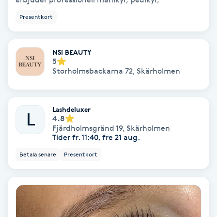
Ansiktsbehandling djuprengörande
Presentkort
B
Babylights
NSI BEAUTY
5
Storholmsbackarna 72
,
Skärholmen
Balayage
Bambumassage
Lashdeluxer
L
4.8
Fjärdholmsgränd 19
,
Skärholmen
Barber
Tider fr. 11:40, fre 21 aug.
Betala senare
Presentkort
Barnklippning
BIAB
Blowout