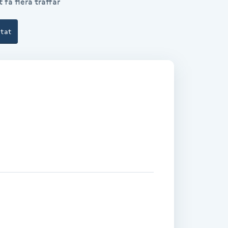
 få flera träffar
ltat