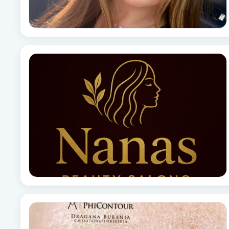
Cryoterapi
D
Damklippning
Dermapen
Diamantslipning
E
Enzympeeling
Extensions
Extensions borttagning