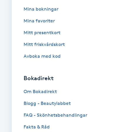
Fransk manikyr
Mina bokningar
Mina favoriter
Fransrengöring
Mitt presentkort
Frekvensterapi
Mitt friskvårdskort
Avboka med kod
Friskvård
Friskvårdsmassage
Bokadirekt
Frisör
Om Bokadirekt
Blogg - Beautylabbet
Funktionsanalys
FAQ - Skönhetsbehandlingar
Färgning
Fakta & Råd