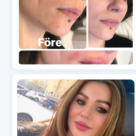
Brynformning
Brynfärgning
Brynplockning
Bröllopsuppsättning
C
Celluliter
Coachning
Color correction