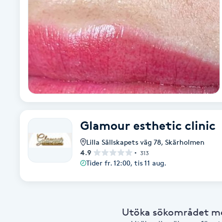
Eyeliner-tatuering
F
Face framing
Faceliftmassage
Fet hårbotten
Glamour esthetic clinic
Fettreducering
Lilla Sällskapets väg 78
,
Skärholmen
Fibromassage
4.9
313
Tider fr. 12:00, tis 11 aug.
Fillers
Fotmassage
Utöka sökområdet med