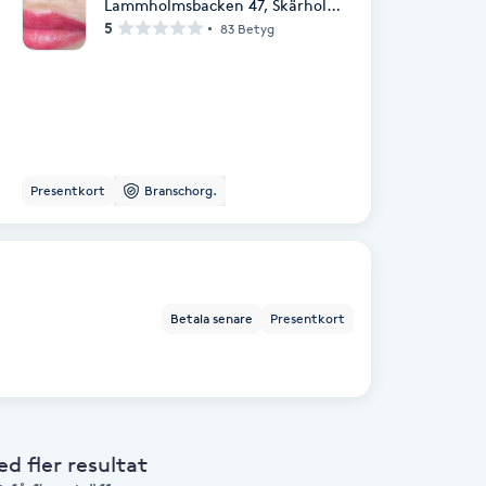
Lammholmsbacken 47
,
Skärholmen
5
83 Betyg
Presentkort
Branschorg.
Betala senare
Presentkort
 fler resultat