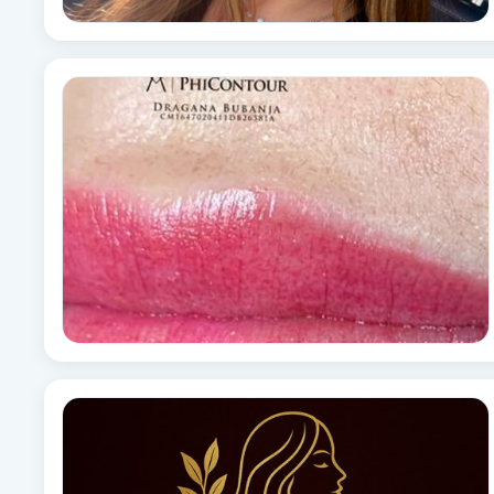
Eyeliner-tatuering
F
Face framing
Faceliftmassage
Fet hårbotten
Fettreducering
Fibromassage
Fillers
Fotmassage