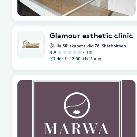
Brynformning
Brynfärgning
Glamour esthetic clinic
Lilla Sällskapets väg 78
,
Skärholmen
Brynplockning
4.9
313
Tider fr. 12:00, tis 11 aug.
Bröllopsuppsättning
C
Celluliter
Coachning
Color correction