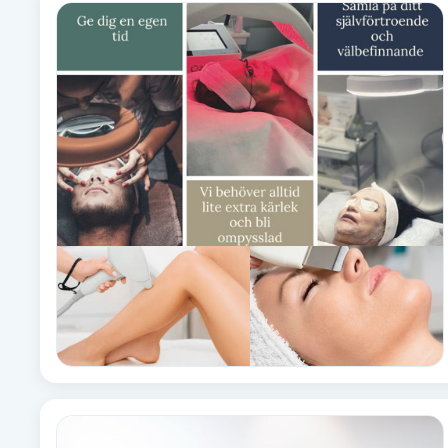
Alternativmedicin
Andningsmassage
Ansiktslyft utan kirurgi
Aromamassage
Ashtanga Yoga
Ayurveda
Ayurvedisk Massage
Ansiktsbehandling djuprengörande
B