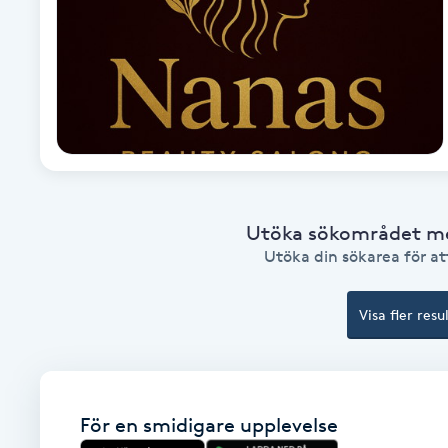
Fotsvamp
Fotvård
Fransar
Fransborttagning
Utöka sökområdet med
Fransfärgning
Utöka din sökarea för att
Fransförlängning
Visa fler resu
Fransförlängning Megavolym
Fransförlängning Volym
För en smidigare upplevelse