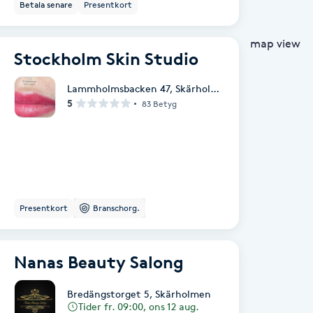
Betala senare
Presentkort
map view
Stockholm Skin Studio
Lammholmsbacken 47
,
Skärholmen
5
83 Betyg
Presentkort
Branschorg.
Nanas Beauty Salong
Bredängstorget 5
,
Skärholmen
Tider fr. 09:00, ons 12 aug.