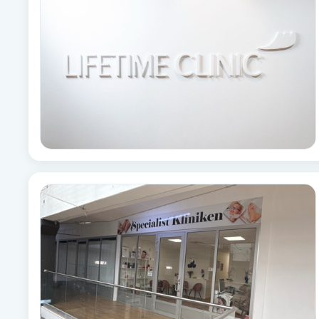
Babylights
Balayage
Bambumassage
Barber
Barnklippning
BIAB
Blowout
Bottenfärg