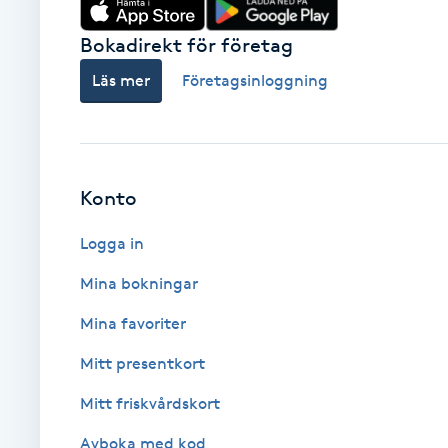
Fransk manikyr
Bokadirekt för företag
Läs mer
Företagsinloggning
Fransrengöring
Frekvensterapi
Friskvård
Konto
Logga in
Friskvårdsmassage
Mina bokningar
Frisör
Mina favoriter
Funktionsanalys
Mitt presentkort
Mitt friskvårdskort
Färgning
Avboka med kod