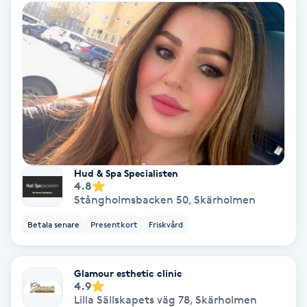
Ansiktsbehandling djuprengörande
B
Babylights
Balayage
Bambumassage
Hud & Spa Specialisten
Barber
4.8
Stångholmsbacken 50
,
Skärholmen
Barnklippning
Betala senare
Presentkort
Friskvård
BIAB
Glamour esthetic clinic
4.9
Blowout
Lilla Sällskapets väg 78
,
Skärholmen