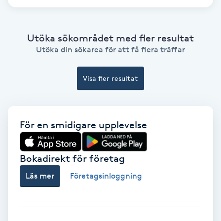
Color correction
Cryoterapi
Utöka sökområdet med fler resultat
D
Utöka din sökarea för att få flera träffar
Damklippning
Visa fler resultat
Dermapen
För en smidigare upplevelse
Diamantslipning
E
Bokadirekt för företag
Enzympeeling
Läs mer
Företagsinloggning
Extensions