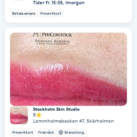
Tider fr. 15:05, Imorgon
Bottenfärg
Betala senare
Presentkort
Brynformning
Brynfärgning
Brynplockning
Bröllopsuppsättning
C
Celluliter
Stockholm Skin Studio
5
Lammholmsbacken 47
,
Skärholmen
Coachning
Presentkort
Friskvård
Branschorg.