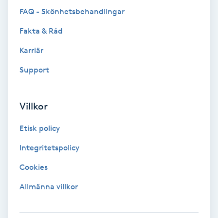
FAQ - Skönhetsbehandlingar
Fotmassage
Fakta & Råd
Fotsvamp
Karriär
Fotvård
Support
Fransar
Villkor
Fransborttagning
Etisk policy
Integritetspolicy
Fransfärgning
Cookies
Fransförlängning
Allmänna villkor
Fransförlängning Megavolym