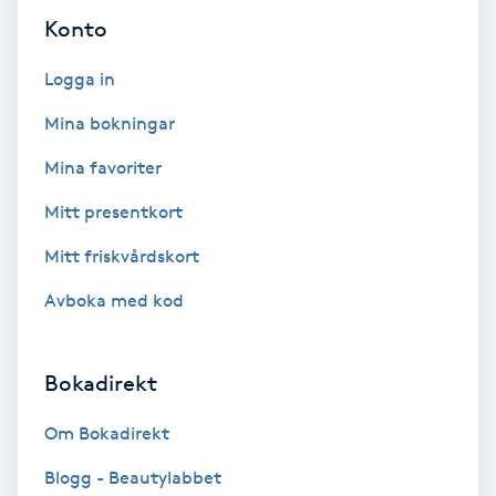
Extensions borttagning
Konto
Eyeliner-tatuering
Logga in
F
Mina bokningar
Face framing
Mina favoriter
Mitt presentkort
Faceliftmassage
Mitt friskvårdskort
Fet hårbotten
Avboka med kod
Fettreducering
Bokadirekt
Fibromassage
Om Bokadirekt
Fillers
Blogg - Beautylabbet