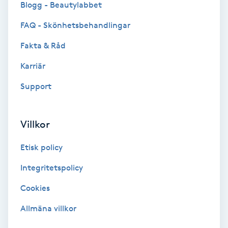
Blogg - Beautylabbet
Bottenfärg
FAQ - Skönhetsbehandlingar
Fakta & Råd
Brynformning
Karriär
Brynfärgning
Support
Brynplockning
Villkor
Bröllopsuppsättning
Etisk policy
C
Integritetspolicy
Celluliter
Cookies
Coachning
Allmäna villkor