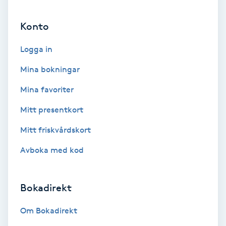
Ansiktsbehandling djuprengörande
Konto
B
Logga in
Babylights
Mina bokningar
Balayage
Mina favoriter
Bambumassage
Mitt presentkort
Mitt friskvårdskort
Barber
Avboka med kod
Barnklippning
Bokadirekt
BIAB
Om Bokadirekt
Blowout