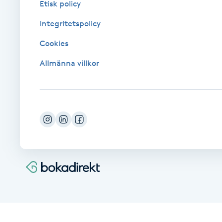
Etisk policy
Fotsvamp
Integritetspolicy
Fotvård
Cookies
Allmänna villkor
Fransar
Fransborttagning
Fransfärgning
Fransförlängning
Fransförlängning Megavolym
Fransförlängning Volym