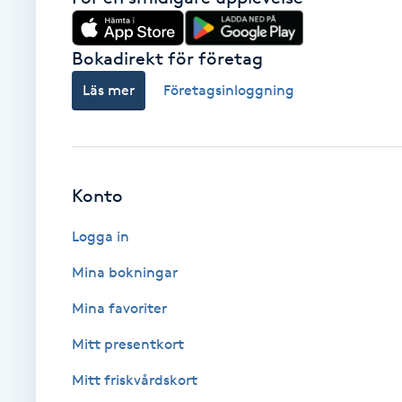
Cryoterapi
D
Bokadirekt för företag
Damklippning
Läs mer
Företagsinloggning
Dermapen
Diamantslipning
Konto
E
Logga in
Enzympeeling
Mina bokningar
Extensions
Mina favoriter
Mitt presentkort
Extensions borttagning
Mitt friskvårdskort