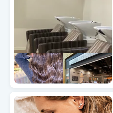
Babylights
Balayage
Bambumassage
Barber
Barnklippning
BIAB
Blowout
Bottenfärg