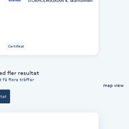
STORHOLMSGATAN 4
,
Skärholmen
Certifikat
 fler resultat
 få flera träffar
map view
ltat