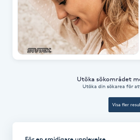
Brynformning
Brynfärgning
Brynplockning
Bröllopsuppsättning
C
Utöka sökområdet med
Utöka din sökarea för att
Celluliter
Visa fler resu
Coachning
Color correction
För en smidigare upplevelse