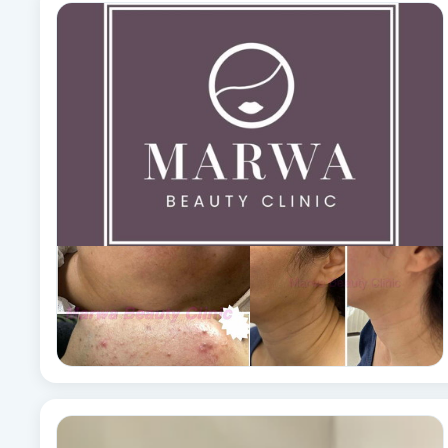
Alternativmedicin
Andningsmassage
Ansiktslyft utan kirurgi
Aromamassage
Ashtanga Yoga
Ayurveda
Ayurvedisk Massage
Ansiktsbehandling djuprengörande
B