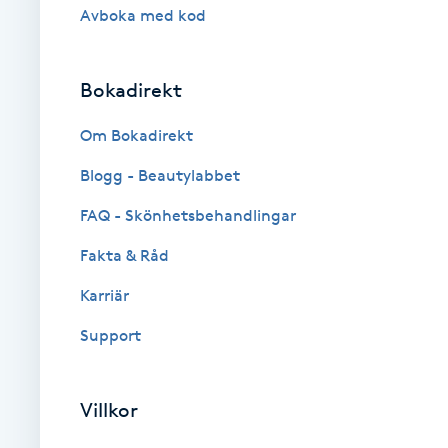
Eyeliner-tatuering
Avboka med kod
F
Face framing
Bokadirekt
Om Bokadirekt
Faceliftmassage
Blogg - Beautylabbet
Fet hårbotten
FAQ - Skönhetsbehandlingar
Fettreducering
Fakta & Råd
Karriär
Fibromassage
Support
Fillers
Villkor
Fotmassage