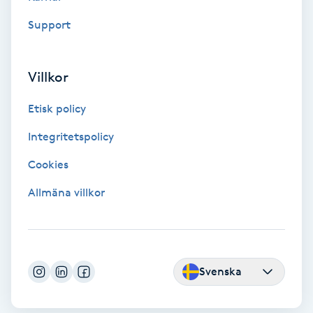
Fransförlängning Volym
Support
Fransk manikyr
Villkor
Fransrengöring
Etisk policy
Integritetspolicy
Frekvensterapi
Cookies
Friskvård
Allmäna villkor
Friskvårdsmassage
Frisör
Svenska
Funktionsanalys