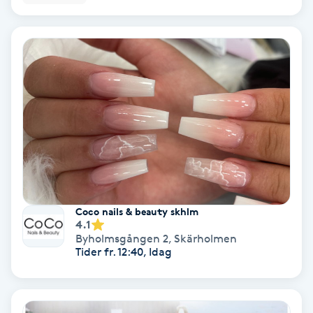
Bottenfärg
Brynformning
Brynfärgning
Brynplockning
Bröllopsuppsättning
C
Coco nails & beauty skhlm
4.1
Byholmsgången 2
,
Skärholmen
Celluliter
Tider fr. 12:40, Idag
Coachning