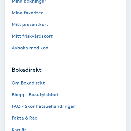
Mina bokningar
Fotmassage
Mina favoriter
Mitt presentkort
Fotsvamp
Mitt friskvårdskort
Fotvård
Avboka med kod
Fransar
Bokadirekt
Fransborttagning
Om Bokadirekt
Fransfärgning
Blogg - Beautylabbet
FAQ - Skönhetsbehandlingar
Fransförlängning
Fakta & Råd
Fransförlängning Megavolym
Karriär