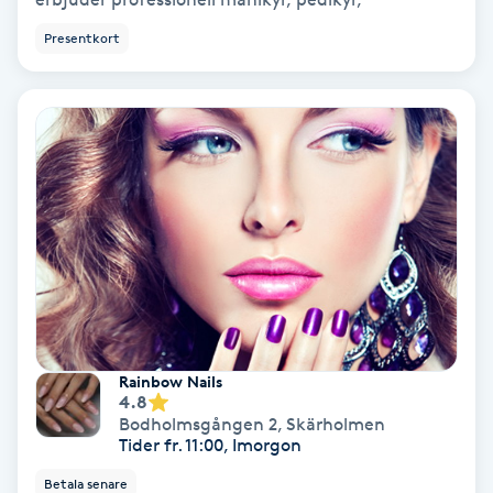
Ansiktsbehandling djuprengörande
Presentkort
B
Babylights
Balayage
Bambumassage
Barber
Barnklippning
Rainbow Nails
4.8
BIAB
Bodholmsgången 2
,
Skärholmen
Tider fr. 11:00, Imorgon
Blowout
Betala senare