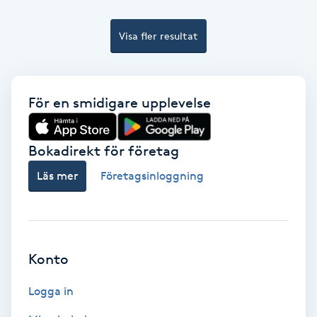
Extensions borttagning
Visa fler resultat
Eyeliner-tatuering
F
Face framing
För en smidigare upplevelse
Faceliftmassage
Bokadirekt för företag
Läs mer
Företagsinloggning
Fet hårbotten
Fettreducering
Konto
Fibromassage
Logga in
Fillers