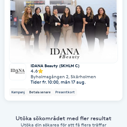
Color correction
Cryoterapi
D
Damklippning
Dermapen
IDANA Beauty (SKHLM C)
4.6
Diamantslipning
Byholmsgången 2
,
Skärholmen
Tider fr. 10:00, mån 17 aug.
E
Kampanj
Betala senare
Presentkort
Enzympeeling
Extensions
Utöka sökområdet med fler resultat
Utöka din sökarea för att få flera träffar