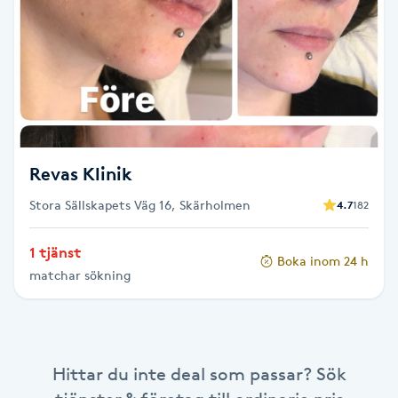
Brynformning
Brynfärgning
Brynplockning
Revas Klinik
Bröllopsuppsättning
Stora Sällskapets Väg 16, Skärholmen
4.7
182
C
Celluliter
1 tjänst
Boka inom 24 h
matchar sökning
Coachning
Color correction
Hittar du inte deal som passar? Sök