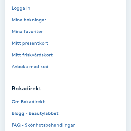
F
Logga in
Mina bokningar
Face framing
Mina favoriter
Faceliftmassage
Mitt presentkort
Fet hårbotten
Mitt friskvårdskort
Avboka med kod
Fettreducering
Fibromassage
Bokadirekt
Om Bokadirekt
Fillers
Blogg - Beautylabbet
Fotmassage
FAQ - Skönhetsbehandlingar