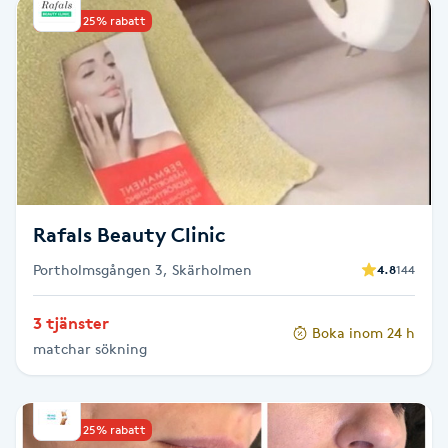
Upp till 25% rabatt
Babylights
Balayage
Bambumassage
Barber
Rafals Beauty Clinic
Barnklippning
Portholmsgången 3, Skärholmen
4.8
144
BIAB
3 tjänster
Boka inom 24 h
matchar sökning
Blowout
Bottenfärg
Upp till 25% rabatt