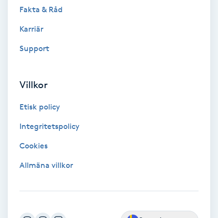
Fotsvamp
Fakta & Råd
Karriär
Fotvård
Support
Fransar
Villkor
Fransborttagning
Etisk policy
Fransfärgning
Integritetspolicy
Fransförlängning
Cookies
Allmäna villkor
Fransförlängning Megavolym
Fransförlängning Volym