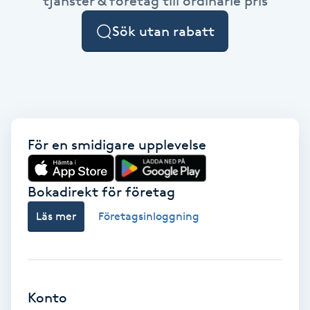
tjänster & företag till ordinarie pris
Cryoterapi
D
Sök utan rabatt
Damklippning
Dermapen
Diamantslipning
För en smidigare upplevelse
E
Bokadirekt för företag
Enzympeeling
Läs mer
Företagsinloggning
Extensions
Extensions borttagning
Konto
Eyeliner-tatuering