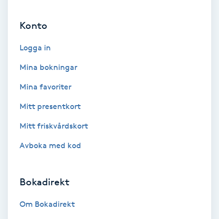
Ansiktsbehandling djuprengörande
Konto
B
Logga in
Babylights
Mina bokningar
Balayage
Mina favoriter
Bambumassage
Mitt presentkort
Mitt friskvårdskort
Barber
Avboka med kod
Barnklippning
Bokadirekt
BIAB
Om Bokadirekt
Blowout