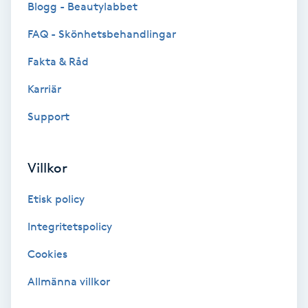
Blogg - Beautylabbet
Bottenfärg
FAQ - Skönhetsbehandlingar
Fakta & Råd
Brynformning
Karriär
Brynfärgning
Support
Brynplockning
Villkor
Bröllopsuppsättning
Etisk policy
C
Integritetspolicy
Celluliter
Cookies
Coachning
Allmänna villkor