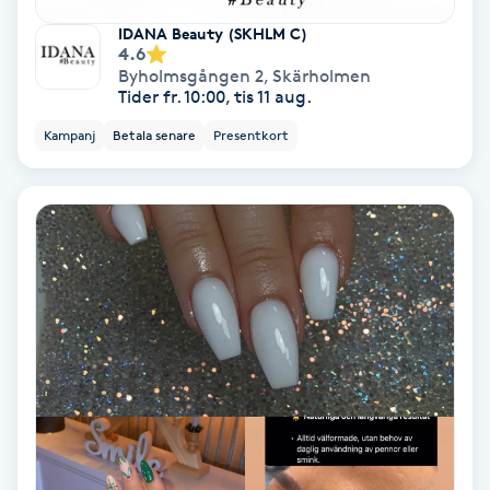
IDANA Beauty (SKHLM C)
Bottenfärg
4.6
Byholmsgången 2
,
Skärholmen
Tider fr. 10:00, tis 11 aug.
Brynformning
Kampanj
Betala senare
Presentkort
Brynfärgning
Brynplockning
Bröllopsuppsättning
C
Celluliter
Coachning