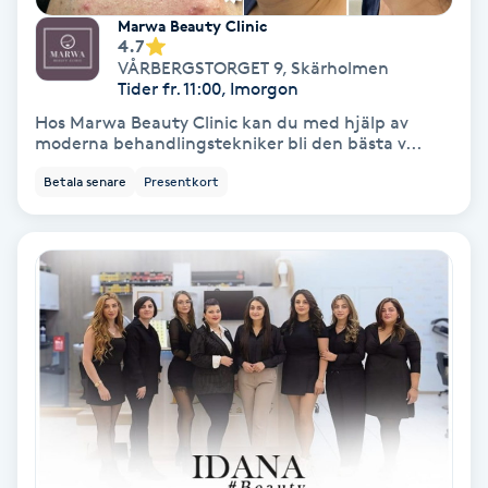
Ansiktsbehandling djuprengörande
Marwa Beauty Clinic
4.7
B
VÅRBERGSTORGET 9
,
Skärholmen
Tider fr. 11:00, Imorgon
Babylights
Hos Marwa Beauty Clinic kan du med hjälp av
moderna behandlingstekniker bli den bästa v...
Balayage
Betala senare
Presentkort
Bambumassage
Barber
Barnklippning
BIAB
Blowout