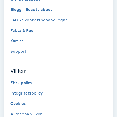
Färgning
Blogg - Beautylabbet
FAQ - Skönhetsbehandlingar
Föning
G
Fakta & Råd
Karriär
Gel naglar
Support
Gelenaglar
Villkor
Gellack
Etisk policy
Gellack med förstärkning
Integritetspolicy
Gravidmassage
Cookies
Allmänna villkor
Gravidyoga