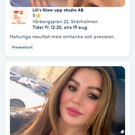
Color correction
Lili's Glow upp studio AB
5
Cryoterapi
Vårbergsplan 22
,
Skärholmen
Tider fr. 12:20, ons 19 aug.
D
Naturliga resultat med omtanke och precision.
Damklippning
Presentkort
Dermapen
Diamantslipning
E
Enzympeeling
Extensions