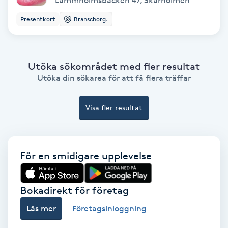
Lammholmsbacken 47
,
Skärholmen
Fotmassage
Presentkort
Branschorg.
Fotsvamp
Utöka sökområdet med fler resultat
Fotvård
Utöka din sökarea för att få flera träffar
Fransar
Visa fler resultat
Fransborttagning
För en smidigare upplevelse
Fransfärgning
Fransförlängning
Bokadirekt för företag
Läs mer
Företagsinloggning
Fransförlängning Megavolym