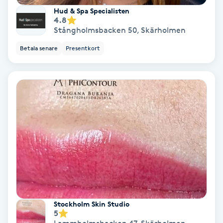
Extensions borttagning
Hud & Spa Specialisten
4.8
Eyeliner-tatuering
Stångholmsbacken 50
,
Skärholmen
F
Betala senare
Presentkort
Face framing
Faceliftmassage
Fet hårbotten
Fettreducering
Fibromassage
Stockholm Skin Studio
Fillers
5