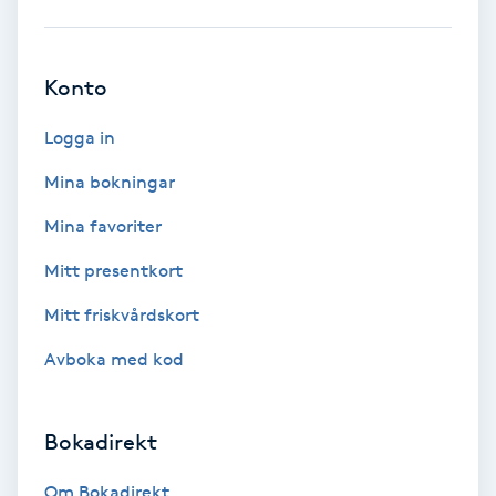
Fransförlängning Volym
Konto
Fransk manikyr
Logga in
Fransrengöring
Mina bokningar
Frekvensterapi
Mina favoriter
Mitt presentkort
Friskvård
Mitt friskvårdskort
Friskvårdsmassage
Avboka med kod
Frisör
Bokadirekt
Funktionsanalys
Om Bokadirekt