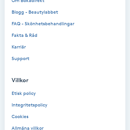
Om Bokadirekt
Blogg - Beautylabbet
Bottenfärg
FAQ - Skönhetsbehandlingar
Brynformning
Fakta & Råd
Brynfärgning
Karriär
Support
Brynplockning
Bröllopsuppsättning
Villkor
C
Etisk policy
Celluliter
Integritetspolicy
Cookies
Coachning
Allmäna villkor