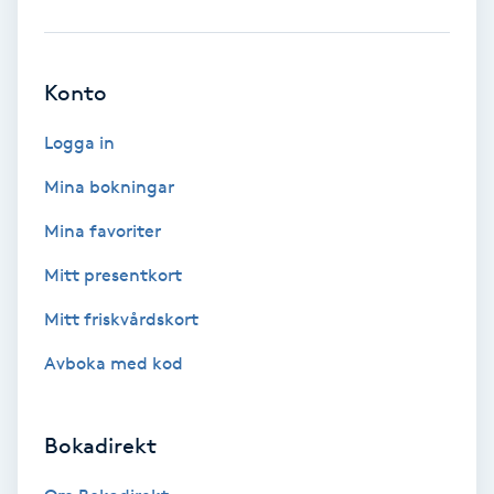
Ansiktsbehandling djuprengörande
B
Konto
Babylights
Logga in
Balayage
Mina bokningar
Mina favoriter
Bambumassage
Mitt presentkort
Barber
Mitt friskvårdskort
Barnklippning
Avboka med kod
BIAB
Bokadirekt
Blowout