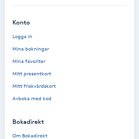
Ansiktsbehandling djuprengörande
B
Konto
Babylights
Logga in
Balayage
Mina bokningar
Mina favoriter
Bambumassage
Mitt presentkort
Barber
Mitt friskvårdskort
Avboka med kod
Barnklippning
BIAB
Bokadirekt
Blowout
Om Bokadirekt