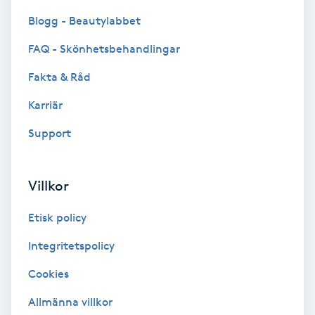
Blogg - Beautylabbet
Bottenfärg
FAQ - Skönhetsbehandlingar
Brynformning
Fakta & Råd
Karriär
Brynfärgning
Support
Brynplockning
Villkor
Bröllopsuppsättning
C
Etisk policy
Celluliter
Integritetspolicy
Cookies
Coachning
Allmänna villkor