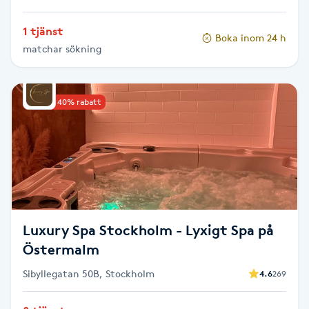
Hot Stone Massage
1 tjänst
Boka inom 24 h
Hot yoga
matchar sökning
Hudföryngring
Upp till 40% rabatt
Huduppstramning
Hudvård
Hyaluronsyra
Luxury Spa Stockholm - Lyxigt Spa på
Hyperhidros
Östermalm
Sibyllegatan 50B, Stockholm
4.6
269
Hypnos