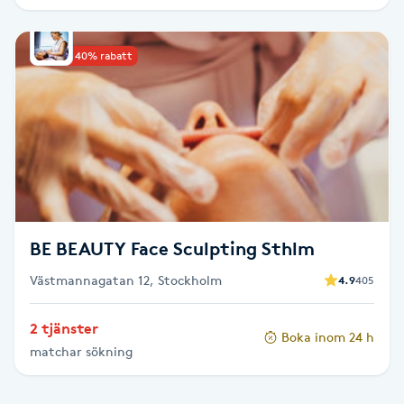
IPL hårborttagning
Upp till 40% rabatt
IR-massage
J
Japansk massage
K
K18
BE BEAUTY Face Sculpting Sthlm
Katun fransar
Västmannagatan 12, Stockholm
4.9
405
Kemisk peeling
2 tjänster
Boka inom 24 h
matchar sökning
Keratinbehandling