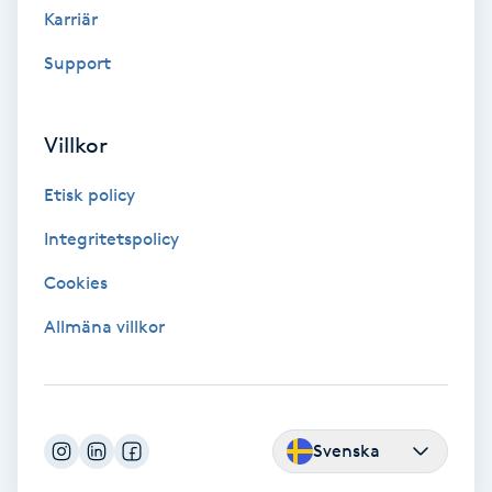
Karriär
LED-ljusterapi
Support
Liktornar
Villkor
LPG
Etisk policy
Integritetspolicy
LPG-behandling
Cookies
LPG-massage
Allmäna villkor
Luggklippning
Lymfmassage
Svenska
Läpptatuering