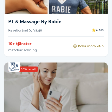
Fransk manikyr
Fransrengöring
PT & Massage By Rabie
Reveljgränd 5, Växjö
4.8
25
Frekvensterapi
10+ tjänster
Boka inom 24 h
Friskvård
matchar sökning
Friskvårdsmassage
Upp till 50% rabatt
Frisör
Funktionsanalys
Färgning