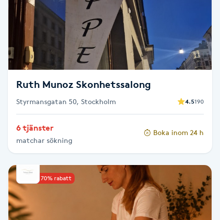
F
Face framing
Faceliftmassage
Ruth Munoz Skonhetssalong
Fet hårbotten
Styrmansgatan 50, Stockholm
4.5
190
Fettreducering
6 tjänster
Boka inom 24 h
matchar sökning
Fibromassage
Fillers
Upp till 70% rabatt
Fotmassage