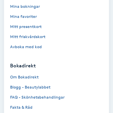
Mina bokningar
Kosmetisk tatuering
Mina favoriter
Kostrådgivning
Mitt presentkort
Kroppsinpackning
Mitt friskvårdskort
Avboka med kod
Kroppspeeling
Käkledsbehandling
Bokadirekt
Om Bokadirekt
Kärlbehandling
L
Blogg - Beautylabbet
FAQ - Skönhetsbehandlingar
Laserbehandling
Fakta & Råd
Lashlift Keratin