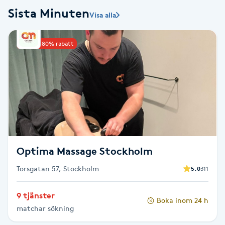
Sista Minuten
Visa alla
Babylights
Upp till 80% rabatt
Balayage
Bambumassage
Barber
Barnklippning
Optima Massage Stockholm
BIAB
Torsgatan 57, Stockholm
5.0
311
Blowout
9 tjänster
Boka inom 24 h
matchar sökning
Bottenfärg