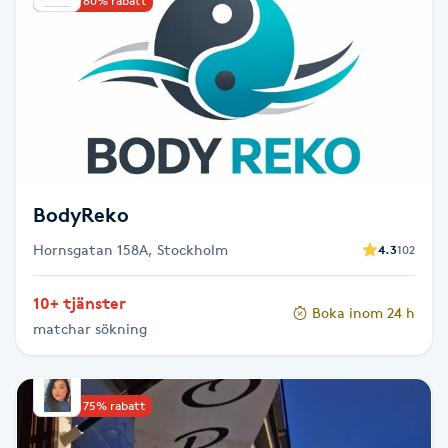
Upp till 80% rabatt
Cryoterapi
D
Damklippning
Dermapen
Diamantslipning
BodyReko
E
Hornsgatan 158A, Stockholm
4.3
102
Enzympeeling
10+ tjänster
Boka inom 24 h
matchar sökning
Extensions
Extensions borttagning
Upp till 75% rabatt
Eyeliner-tatuering