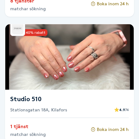
8 tjänster
Hårborttagning
Boka inom 24 h
matchar sökning
Hårbottenbehandling
Upp till 40% rabatt
Hårförlängning
Hårvård
Hälsa
Hälsprickor
Studio 510
I
Stationsgatan 18A, Kilafors
4.9
74
Idrottsmassage
1 tjänst
Boka inom 24 h
IPL
matchar sökning