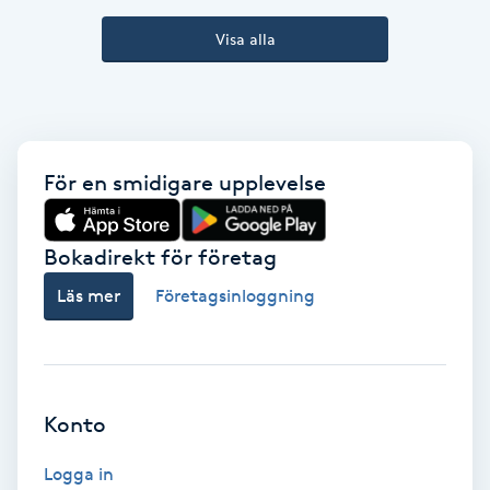
Kinesiologi
Visa alla
Kinesisk medicin
Kiropraktik
För en smidigare upplevelse
Klangmassage
Bokadirekt för företag
Klippning
Läs mer
Företagsinloggning
Klippning & Slingor
Klippning ungdom
Konto
Koppningsmassage
Logga in