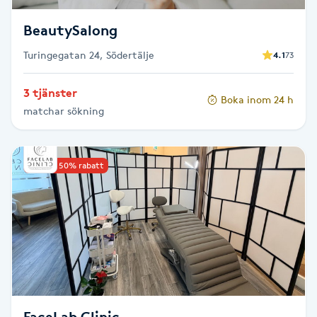
Föning
BeautySalong
G
Turingegatan 24, Södertälje
4.1
73
Gel naglar
3 tjänster
Boka inom 24 h
Gelenaglar
matchar sökning
Gellack
Upp till 50% rabatt
Gellack med förstärkning
Gravidmassage
Gravidyoga
Gruppträning
FaceLab Clinic