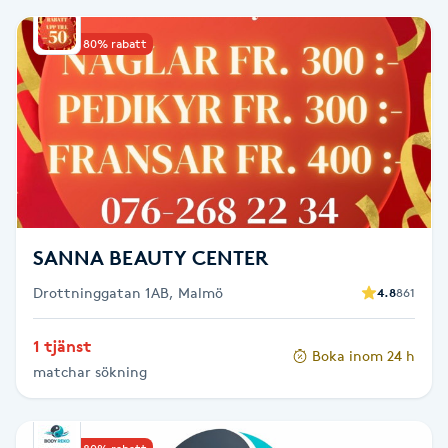
Brynformning
Upp till 80% rabatt
Brynfärgning
Brynplockning
Bröllopsuppsättning
C
SANNA BEAUTY CENTER
Celluliter
Drottninggatan 1AB, Malmö
4.8
861
Coachning
1 tjänst
Boka inom 24 h
matchar sökning
Color correction