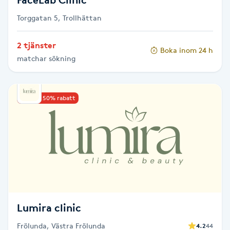
Torggatan 5, Trollhättan
Gua Sha-massage
H
2 tjänster
Boka inom 24 h
matchar sökning
Hatha Yoga
Headspa
Upp till 50% rabatt
Healing
Herrklippning
HIFU
Lumira clinic
Hollywood Peel
Frölunda, Västra Frölunda
4.2
44