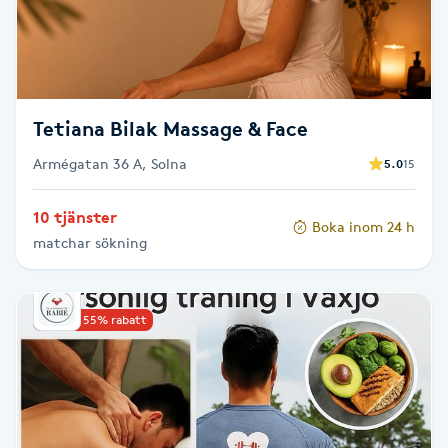
Fotsvamp
Fotvård
Tetiana Bilak Massage & Face
Fransar
Armégatan 36 A, Solna
5.0
15
Fransborttagning
10 tjänster
Boka inom 24 h
Fransfärgning
matchar sökning
Fransförlängning
Upp till 55% rabatt
Fransförlängning Megavolym
Fransförlängning Volym