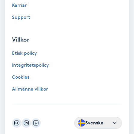
Karriär
LED-ljusterapi
Support
Liktornar
Villkor
LPG
Etisk policy
Integritetspolicy
LPG-behandling
Cookies
LPG-massage
Allmänna villkor
Luggklippning
Lymfmassage
Svenska
Läpptatuering