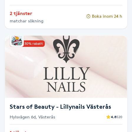
Hot Stone Massage
2 tjänster
Boka inom 24 h
Hot yoga
matchar sökning
Hudföryngring
Upp till 30% rabatt
Huduppstramning
Hudvård
Hyaluronsyra
Hyperhidros
Stars of Beauty - Lillynails Västerås
Hylsvägen 6d, Västerås
4.8
520
Hypnos