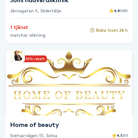
Järnagatan 5, Södertälje
4.8
1085
Gua Sha-massage
H
1 tjänst
Boka inom 24 h
matchar sökning
Hatha Yoga
Headspa
Upp till 30% rabatt
Healing
Herrklippning
HIFU
Home of beauty
Hollywood Peel
Svetsarvägen 15, Solna
4.5
313