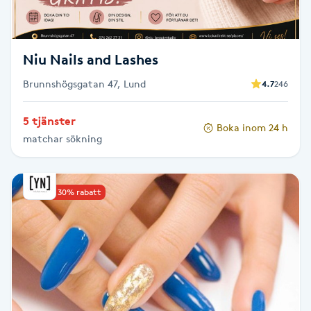
Fransk manikyr
Fransrengöring
Niu Nails and Lashes
Brunnshögsgatan 47, Lund
4.7
246
Frekvensterapi
5 tjänster
Boka inom 24 h
Friskvård
matchar sökning
Friskvårdsmassage
Upp till 30% rabatt
Frisör
Funktionsanalys
Färgning