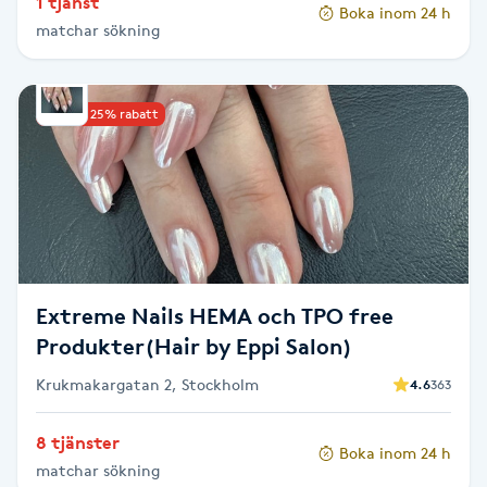
1 tjänst
Hårborttagning
Boka inom 24 h
matchar sökning
Hårbottenbehandling
Upp till 25% rabatt
Hårförlängning
Hårvård
Hälsa
Extreme Nails HEMA och TPO free
Hälsprickor
Produkter(Hair by Eppi Salon)
I
Krukmakargatan 2, Stockholm
4.6
363
Idrottsmassage
8 tjänster
Boka inom 24 h
IPL
matchar sökning