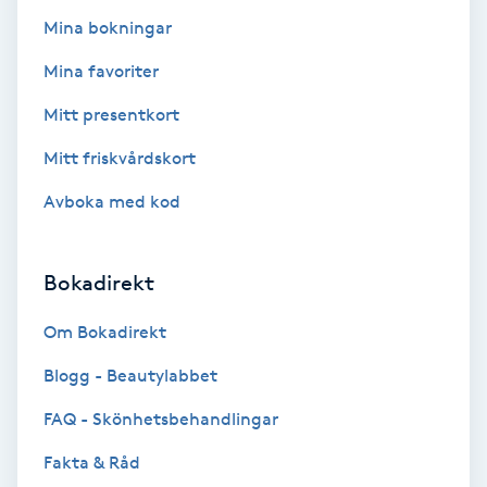
Mina bokningar
Kosmetisk tatuering
Mina favoriter
Kostrådgivning
Mitt presentkort
Kroppsinpackning
Mitt friskvårdskort
Avboka med kod
Kroppspeeling
Käkledsbehandling
Bokadirekt
Om Bokadirekt
Kärlbehandling
L
Blogg - Beautylabbet
FAQ - Skönhetsbehandlingar
Laserbehandling
Fakta & Råd
Lashlift Keratin