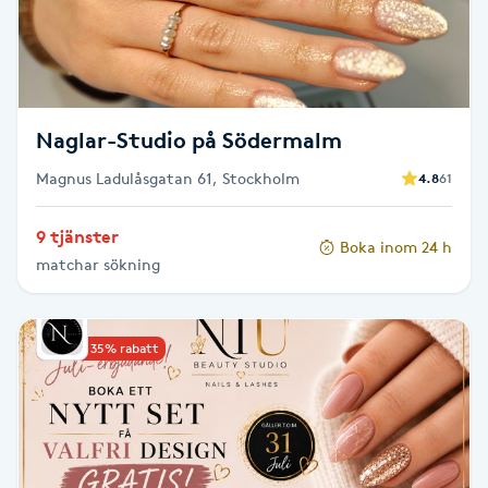
Fotsvamp
Fotvård
Naglar-Studio på Södermalm
Fransar
Magnus Ladulåsgatan 61, Stockholm
4.8
61
Fransborttagning
9 tjänster
Boka inom 24 h
Fransfärgning
matchar sökning
Fransförlängning
Upp till 35% rabatt
Fransförlängning Megavolym
Fransförlängning Volym