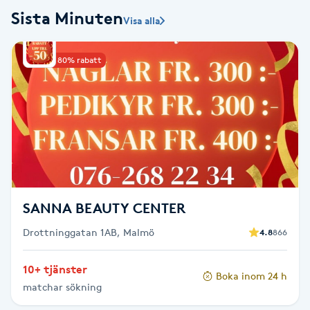
Sista Minuten
Visa alla
Babylights
Upp till 80% rabatt
Balayage
Bambumassage
Barber
Barnklippning
SANNA BEAUTY CENTER
BIAB
Drottninggatan 1AB, Malmö
4.8
866
Blowout
10+ tjänster
Boka inom 24 h
matchar sökning
Bottenfärg