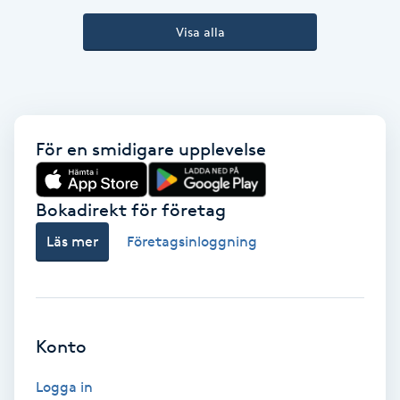
Kinesiologi
Visa alla
Kinesisk medicin
Kiropraktik
För en smidigare upplevelse
Klangmassage
Bokadirekt för företag
Klippning
Läs mer
Företagsinloggning
Klippning & Slingor
Klippning ungdom
Konto
Koppningsmassage
Logga in