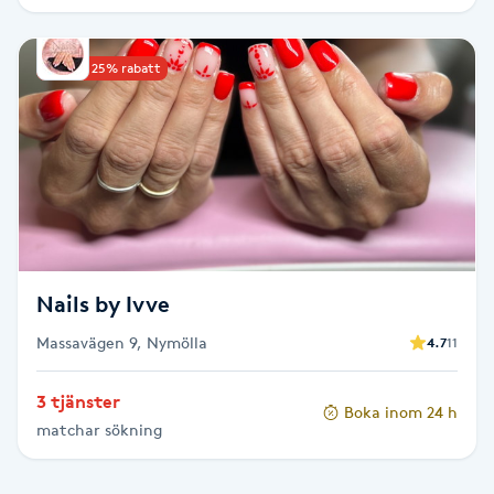
IPL hårborttagning
Upp till 25% rabatt
IR-massage
J
Japansk massage
K
K18
Nails by Ivve
Katun fransar
Massavägen 9, Nymölla
4.7
11
Kemisk peeling
3 tjänster
Boka inom 24 h
matchar sökning
Keratinbehandling