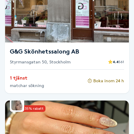
F
Face framing
Faceliftmassage
G&G Skönhetssalong AB
Fet hårbotten
Styrmansgatan 50, Stockholm
4.4
561
Fettreducering
1 tjänst
Boka inom 24 h
matchar sökning
Fibromassage
Fillers
Upp till 35% rabatt
Fotmassage