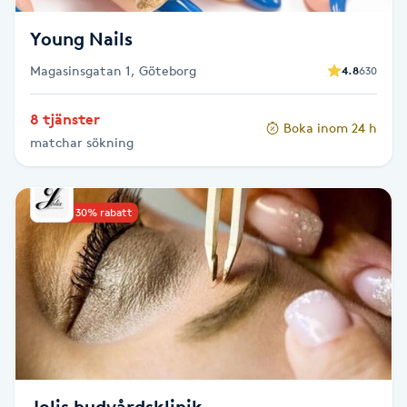
Föning
Young Nails
G
Magasinsgatan 1, Göteborg
4.8
630
Gel naglar
8 tjänster
Boka inom 24 h
Gelenaglar
matchar sökning
Gellack
Upp till 30% rabatt
Gellack med förstärkning
Gravidmassage
Gravidyoga
Gruppträning
Jolis hudvårdsklinik