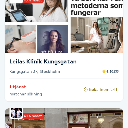
Upp till 40% rabatt
Cryoterapi
D
Damklippning
Dermapen
Diamantslipning
Leilas Klinik Kungsgatan
E
Kungsgatan 37, Stockholm
4.8
2233
Enzympeeling
1 tjänst
Boka inom 24 h
matchar sökning
Extensions
Extensions borttagning
Upp till 40% rabatt
Eyeliner-tatuering