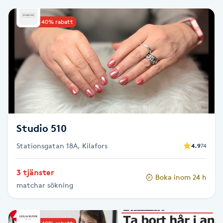
Brynformning
Upp till 40% rabatt
Brynfärgning
Brynplockning
Bröllopsuppsättning
C
Studio 510
Celluliter
Stationsgatan 18A, Kilafors
4.9
74
Coachning
3 tjänster
Boka inom 24 h
matchar sökning
Color correction