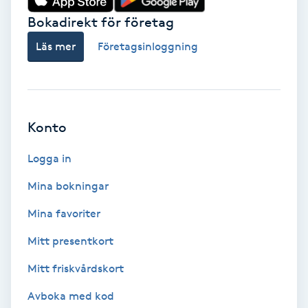
Färgning
Bokadirekt för företag
Läs mer
Företagsinloggning
Föning
G
Gel naglar
Konto
Gelenaglar
Logga in
Mina bokningar
Gellack
Mina favoriter
Gellack med förstärkning
Mitt presentkort
Gravidmassage
Mitt friskvårdskort
Avboka med kod
Gravidyoga