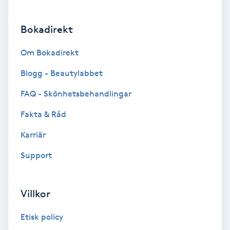
Gruppträning
Bokadirekt
Om Bokadirekt
Gua Sha-massage
H
Blogg - Beautylabbet
FAQ - Skönhetsbehandlingar
Hatha Yoga
Fakta & Råd
Headspa
Karriär
Healing
Support
Herrklippning
Villkor
HIFU
Etisk policy