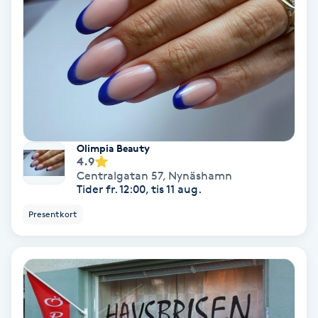
Color correction
Cryoterapi
D
Damklippning
Dermapen
Olimpia Beauty
4.9
Centralgatan 57
,
Nynäshamn
Diamantslipning
Tider fr. 12:00, tis 11 aug.
E
Presentkort
Enzympeeling
Extensions