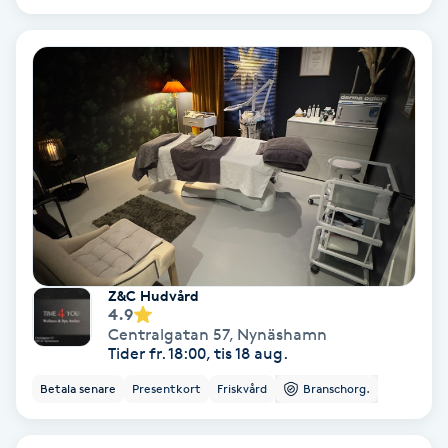
Ansiktsbehandling djuprengörande
B
Babylights
Balayage
Bambumassage
Barber
Z&C Hudvård
4.9
Barnklippning
Centralgatan 57
,
Nynäshamn
Tider fr. 18:00, tis 18 aug.
BIAB
Betala senare
Presentkort
Friskvård
Branschorg.
Blowout