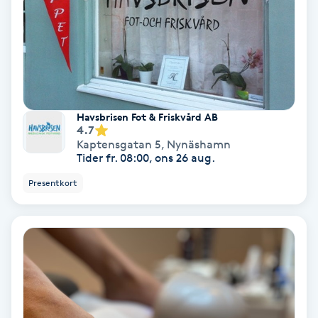
Extensions borttagning
Eyeliner-tatuering
F
Face framing
Havsbrisen Fot & Friskvård AB
4.7
Faceliftmassage
Kaptensgatan 5
,
Nynäshamn
Tider fr. 08:00, ons 26 aug.
Fet hårbotten
Presentkort
Fettreducering
Fibromassage
Fillers