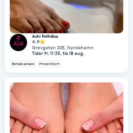
Fotmassage
Fotsvamp
Ashi Fothälsa
4.9
Fotvård
Grevgatan 20E
,
Nynäshamn
Tider fr. 11:35, tis 18 aug.
Fransar
Betala senare
Presentkort
Fransborttagning
Fransfärgning
Fransförlängning
Fransförlängning Megavolym