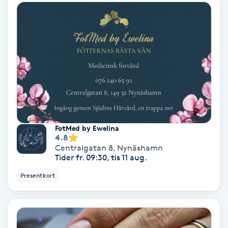
Bottenfärg
Brynformning
Brynfärgning
Brynplockning
FotMed by Ewelina
Bröllopsuppsättning
4.8
Centralgatan 8
,
Nynäshamn
C
Tider fr. 09:30, tis 11 aug.
Presentkort
Celluliter
Coachning