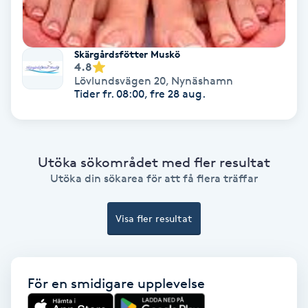
Fransförlängning Volym
Skärgårdsfötter Muskö
Fransk manikyr
4.8
Lövlundsvägen 20
,
Nynäshamn
Tider fr. 08:00, fre 28 aug.
Fransrengöring
Frekvensterapi
Utöka sökområdet med fler resultat
Friskvård
Utöka din sökarea för att få flera träffar
Friskvårdsmassage
Visa fler resultat
Frisör
För en smidigare upplevelse
Funktionsanalys