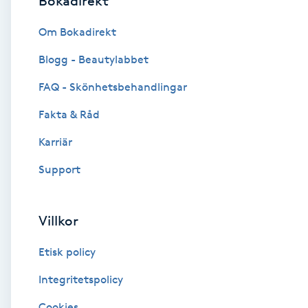
Bokadirekt
Brynformning
Om Bokadirekt
Blogg - Beautylabbet
Brynfärgning
FAQ - Skönhetsbehandlingar
Brynplockning
Fakta & Råd
Karriär
Bröllopsuppsättning
C
Support
Celluliter
Villkor
Coachning
Etisk policy
Color correction
Integritetspolicy
Cookies