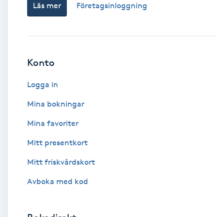
Läs mer
Företagsinloggning
Babylights
Balayage
Konto
Bambumassage
Logga in
Barber
Mina bokningar
Mina favoriter
Barnklippning
Mitt presentkort
BIAB
Mitt friskvårdskort
Avboka med kod
Blowout
Bottenfärg