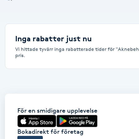
Alternativmedicin
Andningsmassage
Inga rabatter just nu
Ansiktslyft utan kirurgi
Vi hittade tyvärr inga rabatterade tider för "Aknebeha
pris.
Aromamassage
Ashtanga Yoga
Ayurveda
För en smidigare upplevelse
Ayurvedisk Massage
Ansiktsbehandling djuprengörande
Bokadirekt för företag
B