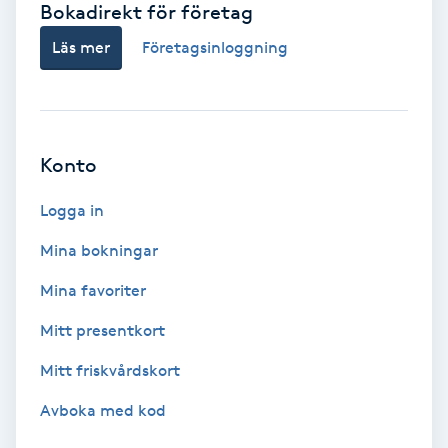
Bokadirekt för företag
Babylights
Läs mer
Företagsinloggning
Balayage
Bambumassage
Konto
Barber
Logga in
Mina bokningar
Barnklippning
Mina favoriter
BIAB
Mitt presentkort
Mitt friskvårdskort
Blowout
Avboka med kod
Bottenfärg