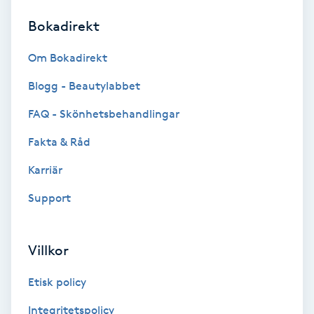
Bokadirekt
Brynformning
Om Bokadirekt
Brynfärgning
Blogg - Beautylabbet
Brynplockning
FAQ - Skönhetsbehandlingar
Fakta & Råd
Bröllopsuppsättning
C
Karriär
Support
Celluliter
Coachning
Villkor
Color correction
Etisk policy
Integritetspolicy