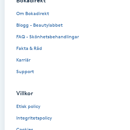
Bokadirekt
Brynformning
Om Bokadirekt
Blogg - Beautylabbet
Brynfärgning
FAQ - Skönhetsbehandlingar
Brynplockning
Fakta & Råd
Karriär
Bröllopsuppsättning
C
Support
Celluliter
Villkor
Coachning
Etisk policy
Color correction
Integritetspolicy
Cookies