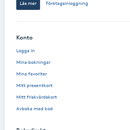
Läs mer
Företagsinloggning
Babylights
Balayage
Konto
Bambumassage
Logga in
Barber
Mina bokningar
Mina favoriter
Barnklippning
Mitt presentkort
BIAB
Mitt friskvårdskort
Avboka med kod
Blowout
Bottenfärg