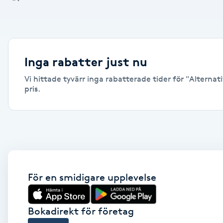
Alternativmedicin
Andningsmassage
Inga rabatter just nu
Ansiktslyft utan kirurgi
Vi hittade tyvärr inga rabatterade tider för "Alternat
pris.
Aromamassage
Ashtanga Yoga
Ayurveda
För en smidigare upplevelse
Ayurvedisk Massage
Ansiktsbehandling djuprengörande
Bokadirekt för företag
B