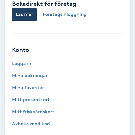
Bokadirekt för företag
Babylights
Läs mer
Företagsinloggning
Balayage
Bambumassage
Konto
Barber
Logga in
Mina bokningar
Barnklippning
Mina favoriter
BIAB
Mitt presentkort
Mitt friskvårdskort
Blowout
Avboka med kod
Bottenfärg