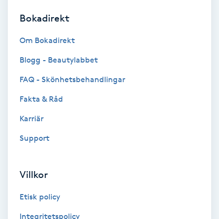
Bokadirekt
Brynformning
Om Bokadirekt
Brynfärgning
Blogg - Beautylabbet
Brynplockning
FAQ - Skönhetsbehandlingar
Fakta & Råd
Bröllopsuppsättning
C
Karriär
Support
Celluliter
Coachning
Villkor
Color correction
Etisk policy
Integritetspolicy