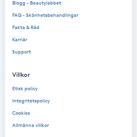
Blogg - Beautylabbet
Bottenfärg
FAQ - Skönhetsbehandlingar
Fakta & Råd
Brynformning
Karriär
Brynfärgning
Support
Brynplockning
Villkor
Bröllopsuppsättning
Etisk policy
C
Integritetspolicy
Celluliter
Cookies
Coachning
Allmänna villkor