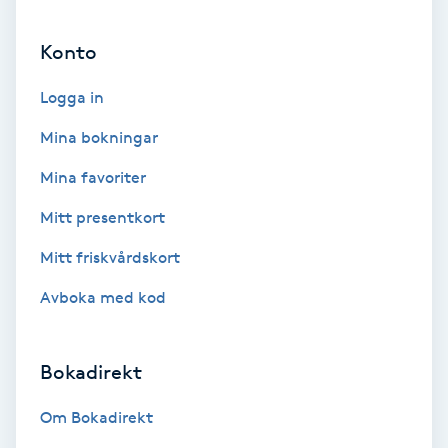
Ansiktsbehandling djuprengörande
Konto
B
Logga in
Babylights
Mina bokningar
Balayage
Mina favoriter
Bambumassage
Mitt presentkort
Mitt friskvårdskort
Barber
Avboka med kod
Barnklippning
Bokadirekt
BIAB
Om Bokadirekt
Blowout