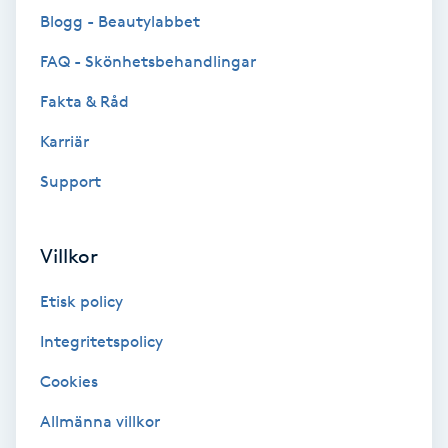
Color correction
Blogg - Beautylabbet
FAQ - Skönhetsbehandlingar
Cryoterapi
D
Fakta & Råd
Karriär
Damklippning
Support
Dermapen
Villkor
Diamantslipning
E
Etisk policy
Enzympeeling
Integritetspolicy
Cookies
Extensions
Allmänna villkor