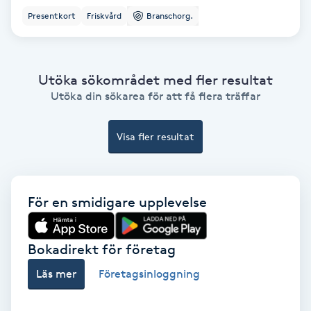
Ansiktsbehandling djuprengörande
Presentkort
Friskvård
Branschorg.
B
Babylights
Utöka sökområdet med fler resultat
Utöka din sökarea för att få flera träffar
Balayage
Visa fler resultat
Bambumassage
Barber
För en smidigare upplevelse
Barnklippning
Bokadirekt för företag
BIAB
Läs mer
Företagsinloggning
Blowout