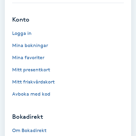
Bottenfärg
Konto
Brynformning
Logga in
Mina bokningar
Brynfärgning
Mina favoriter
Brynplockning
Mitt presentkort
Bröllopsuppsättning
Mitt friskvårdskort
C
Avboka med kod
Celluliter
Bokadirekt
Coachning
Om Bokadirekt