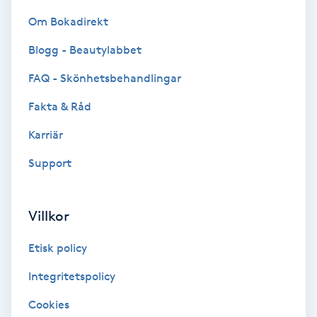
Color correction
Om Bokadirekt
Cryoterapi
Blogg - Beautylabbet
D
FAQ - Skönhetsbehandlingar
Damklippning
Fakta & Råd
Karriär
Dermapen
Support
Diamantslipning
E
Villkor
Enzympeeling
Etisk policy
Integritetspolicy
Extensions
Cookies