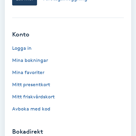
Bottenfärg
Brynformning
Konto
Brynfärgning
Logga in
Mina bokningar
Brynplockning
Mina favoriter
Bröllopsuppsättning
Mitt presentkort
C
Mitt friskvårdskort
Celluliter
Avboka med kod
Coachning
Bokadirekt