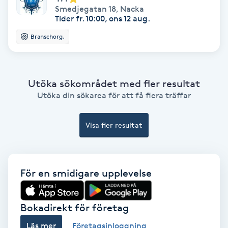
Smedjegatan 18
,
Nacka
Ansiktsbehandling djuprengörande
Tider fr. 10:00, ons 12 aug.
B
Branschorg.
Babylights
Balayage
Utöka sökområdet med fler resultat
Utöka din sökarea för att få flera träffar
Bambumassage
Visa fler resultat
Barber
Barnklippning
För en smidigare upplevelse
BIAB
Bokadirekt för företag
Blowout
Läs mer
Företagsinloggning