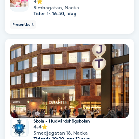
4
Simbagatan
,
Nacka
Fotmassage
Tider fr. 16:30, Idag
Presentkort
Fotsvamp
Fotvård
Fransar
Fransborttagning
Fransfärgning
Fransförlängning
Skola - Hudvårdshögskolan
4.4
Fransförlängning Megavolym
Smedjegatan 18
,
Nacka
Tider fr. 10:00, ons 12 aug.