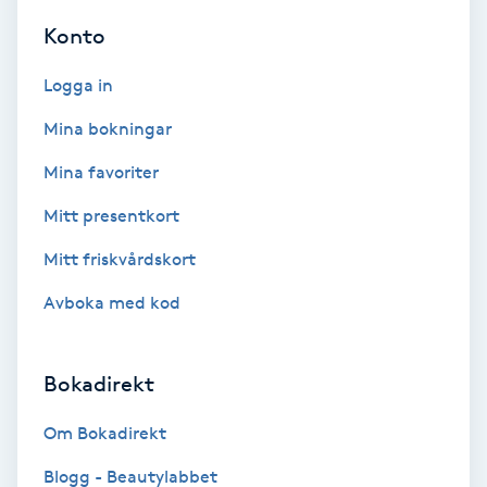
Konto
Gruppträning
Logga in
Gua Sha-massage
Mina bokningar
H
Mina favoriter
Hatha Yoga
Mitt presentkort
Mitt friskvårdskort
Headspa
Avboka med kod
Healing
Bokadirekt
Herrklippning
Om Bokadirekt
HIFU
Blogg - Beautylabbet