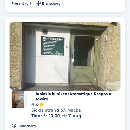
Color correction
Presentkort
Branschorg.
Cryoterapi
D
Damklippning
Dermapen
Diamantslipning
E
Lilla sickla kliniken/Aromatique Kropps o
Enzympeeling
Hudvård
4.6
Sickla strand 67
,
Nacka
Extensions
Tider fr. 10:00, tis 11 aug.
Branschorg.