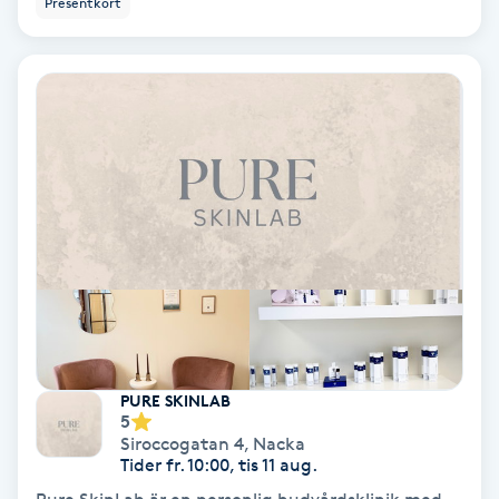
Presentkort
Ansiktsbehandling djuprengörande
B
Babylights
Balayage
Bambumassage
Barber
Barnklippning
PURE SKINLAB
5
BIAB
Siroccogatan 4
,
Nacka
Tider fr. 10:00, tis 11 aug.
Blowout