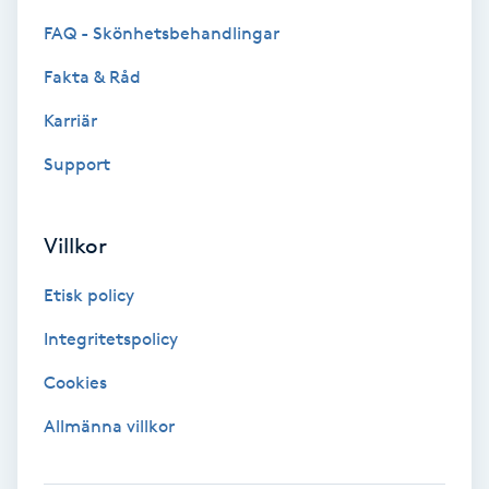
Hollywood Peel
FAQ - Skönhetsbehandlingar
Fakta & Råd
Hot Stone Massage
Karriär
Hot yoga
Support
Hudföryngring
Villkor
Huduppstramning
Etisk policy
Hudvård
Integritetspolicy
Cookies
Hyaluronsyra
Allmänna villkor
Hyperhidros