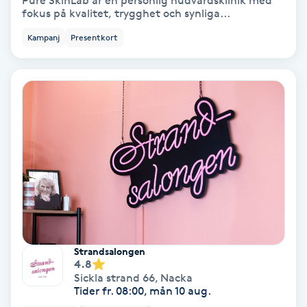
Pure SkinLab är en personlig hudvårdsklinik med
fokus på kvalitet, trygghet och synliga...
Bottenfärg
Kampanj
Presentkort
Brynformning
Brynfärgning
Brynplockning
Bröllopsuppsättning
C
Celluliter
Strandsalongen
4.8
Coachning
Sickla strand 66
,
Nacka
Tider fr. 08:00, mån 10 aug.