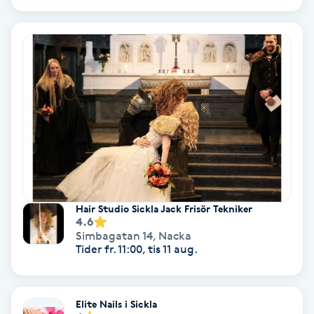
Extensions borttagning
Eyeliner-tatuering
F
Face framing
Faceliftmassage
Fet hårbotten
Hair Studio Sickla Jack Frisör Tekniker
Fettreducering
4.6
Simbagatan 14
,
Nacka
Tider fr. 11:00, tis 11 aug.
Fibromassage
Fillers
Elite Nails i Sickla