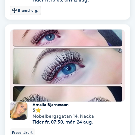
Fransförlängning Volym
Branschorg.
Fransk manikyr
Fransrengöring
Frekvensterapi
Friskvård
Friskvårdsmassage
Amalia Bjarnesson
Frisör
5
Nobelbergsgatan 14
,
Nacka
Tider fr. 07:30, mån 24 aug.
Funktionsanalys
Presentkort