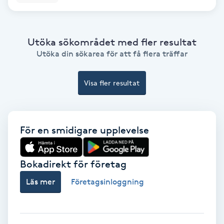
Färgning
Utöka sökområdet med fler resultat
Föning
Utöka din sökarea för att få flera träffar
G
Gel naglar
Visa fler resultat
Gelenaglar
För en smidigare upplevelse
Gellack
Bokadirekt för företag
Gellack med förstärkning
Läs mer
Företagsinloggning
Gravidmassage
Gravidyoga