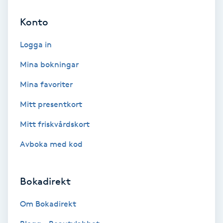
Konto
Bottenfärg
Logga in
Brynformning
Mina bokningar
Brynfärgning
Mina favoriter
Mitt presentkort
Brynplockning
Mitt friskvårdskort
Bröllopsuppsättning
Avboka med kod
C
Celluliter
Bokadirekt
Coachning
Om Bokadirekt