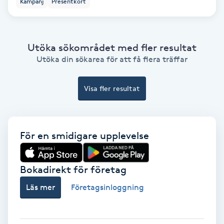
Kampanj
Presentkort
Ansiktsbehandling djuprengörande
B
Utöka sökområdet med fler resultat
Babylights
Utöka din sökarea för att få flera träffar
Balayage
Visa fler resultat
Bambumassage
Barber
För en smidigare upplevelse
Barnklippning
Bokadirekt för företag
Läs mer
Företagsinloggning
BIAB
Blowout