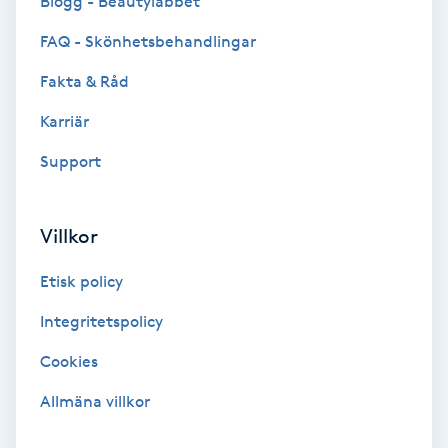
Blogg - Beautylabbet
Color correction
FAQ - Skönhetsbehandlingar
Cryoterapi
Fakta & Råd
D
Karriär
Damklippning
Support
Dermapen
Villkor
Diamantslipning
Etisk policy
E
Integritetspolicy
Enzympeeling
Cookies
Extensions
Allmäna villkor