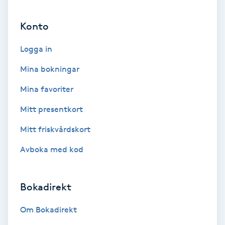
Ansiktsbehandling djuprengörande
Konto
B
Logga in
Babylights
Mina bokningar
Balayage
Mina favoriter
Bambumassage
Mitt presentkort
Mitt friskvårdskort
Barber
Avboka med kod
Barnklippning
Bokadirekt
BIAB
Om Bokadirekt
Blowout