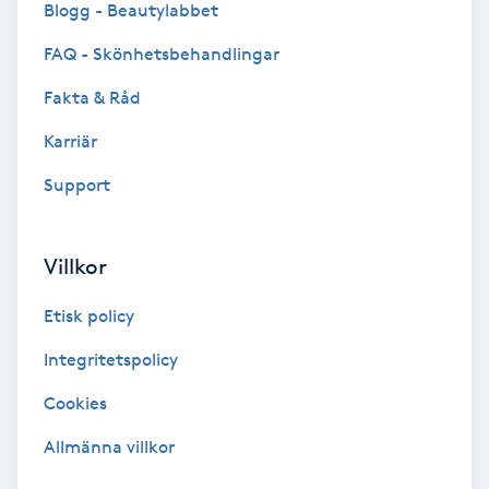
Blogg - Beautylabbet
Bottenfärg
FAQ - Skönhetsbehandlingar
Fakta & Råd
Brynformning
Karriär
Brynfärgning
Support
Brynplockning
Villkor
Bröllopsuppsättning
Etisk policy
C
Integritetspolicy
Celluliter
Cookies
Coachning
Allmänna villkor