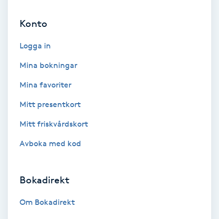
Bottenfärg
Konto
Logga in
Brynformning
Mina bokningar
Brynfärgning
Mina favoriter
Brynplockning
Mitt presentkort
Mitt friskvårdskort
Bröllopsuppsättning
Avboka med kod
C
Celluliter
Bokadirekt
Coachning
Om Bokadirekt