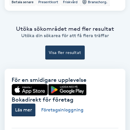
Betala senare
Presentkort
Friskvård
Branschorg.
Ansiktsbehandling djuprengörande
B
Utöka sökområdet med fler resultat
Babylights
Utöka din sökarea för att få flera träffar
Balayage
Visa fler resultat
Bambumassage
Barber
För en smidigare upplevelse
Barnklippning
Bokadirekt för företag
Läs mer
Företagsinloggning
BIAB
Blowout