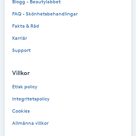
Blogg - Beautylabbet
Color correction
FAQ - Skönhetsbehandlingar
Cryoterapi
Fakta & Råd
D
Karriär
Damklippning
Support
Dermapen
Villkor
Diamantslipning
Etisk policy
E
Integritetspolicy
Enzympeeling
Cookies
Extensions
Allmänna villkor