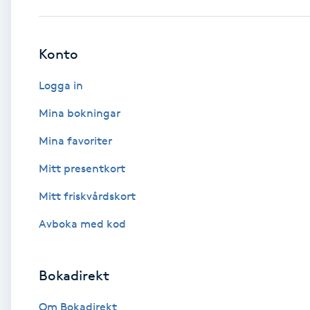
Babylights
Konto
Balayage
Logga in
Bambumassage
Mina bokningar
Mina favoriter
Barber
Mitt presentkort
Barnklippning
Mitt friskvårdskort
BIAB
Avboka med kod
Blowout
Bokadirekt
Bottenfärg
Om Bokadirekt