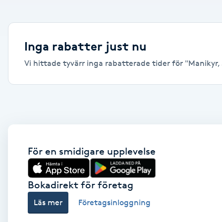
Alternativmedicin
Andningsmassage
Inga rabatter just nu
Vi hittade tyvärr inga rabatterade tider för "Manikyr, S
Ansiktslyft utan kirurgi
Aromamassage
Ashtanga Yoga
Ayurveda
För en smidigare upplevelse
Ayurvedisk Massage
Bokadirekt för företag
Läs mer
Företagsinloggning
Ansiktsbehandling djuprengörande
B