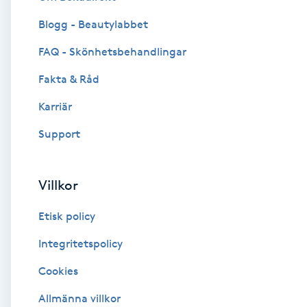
Blogg - Beautylabbet
Brynformning
FAQ - Skönhetsbehandlingar
Brynfärgning
Fakta & Råd
Brynplockning
Karriär
Support
Bröllopsuppsättning
C
Villkor
Celluliter
Etisk policy
Coachning
Integritetspolicy
Cookies
Color correction
Allmänna villkor