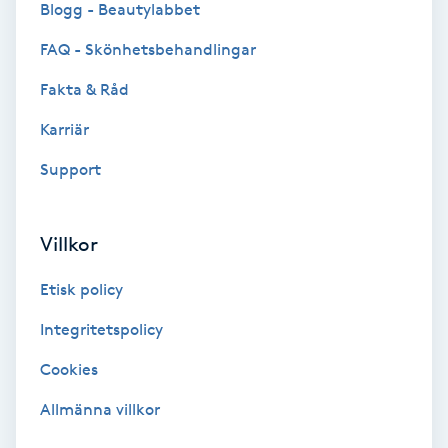
Blogg - Beautylabbet
Bottenfärg
FAQ - Skönhetsbehandlingar
Fakta & Råd
Brynformning
Karriär
Brynfärgning
Support
Brynplockning
Villkor
Bröllopsuppsättning
Etisk policy
C
Integritetspolicy
Celluliter
Cookies
Coachning
Allmänna villkor