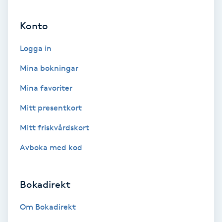
Ansiktsbehandling djuprengörande
Konto
B
Logga in
Babylights
Mina bokningar
Balayage
Mina favoriter
Bambumassage
Mitt presentkort
Mitt friskvårdskort
Barber
Avboka med kod
Barnklippning
Bokadirekt
BIAB
Om Bokadirekt
Blowout