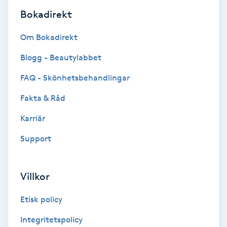
Bokadirekt
Bottenfärg
Om Bokadirekt
Brynformning
Blogg - Beautylabbet
FAQ - Skönhetsbehandlingar
Brynfärgning
Fakta & Råd
Brynplockning
Karriär
Bröllopsuppsättning
Support
C
Villkor
Celluliter
Etisk policy
Coachning
Integritetspolicy