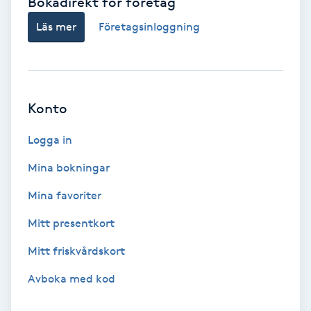
Bokadirekt för företag
Ansiktsbehandling djuprengörande
Läs mer
Företagsinloggning
B
Babylights
Konto
Balayage
Logga in
Bambumassage
Mina bokningar
Barber
Mina favoriter
Mitt presentkort
Barnklippning
Mitt friskvårdskort
BIAB
Avboka med kod
Blowout