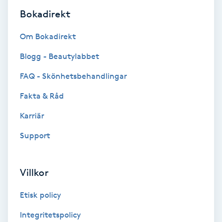
Bokadirekt
Bottenfärg
Om Bokadirekt
Brynformning
Blogg - Beautylabbet
FAQ - Skönhetsbehandlingar
Brynfärgning
Fakta & Råd
Brynplockning
Karriär
Bröllopsuppsättning
Support
C
Villkor
Celluliter
Etisk policy
Coachning
Integritetspolicy