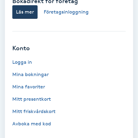
Bokadirekt för företag
Ansiktsbehandling djuprengörande
Läs mer
Företagsinloggning
B
Babylights
Konto
Balayage
Logga in
Bambumassage
Mina bokningar
Barber
Mina favoriter
Mitt presentkort
Barnklippning
Mitt friskvårdskort
BIAB
Avboka med kod
Blowout