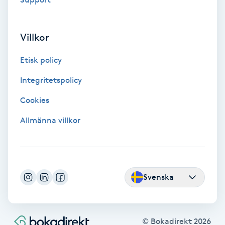
Fransförlängning Volym
Villkor
Fransk manikyr
Etisk policy
Fransrengöring
Integritetspolicy
Frekvensterapi
Cookies
Allmänna villkor
Friskvård
Friskvårdsmassage
Svenska
Frisör
Funktionsanalys
© Bokadirekt
2026