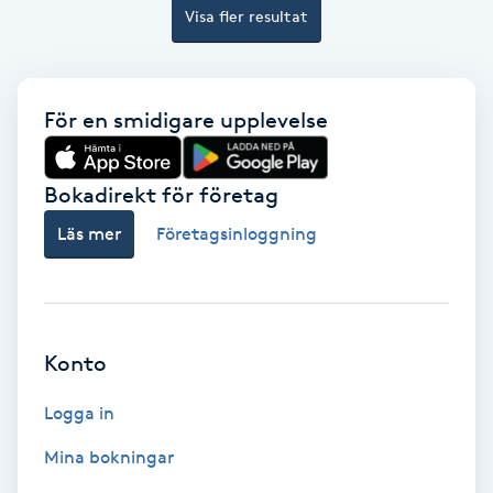
Extensions borttagning
Visa fler resultat
Eyeliner-tatuering
F
För en smidigare upplevelse
Face framing
Bokadirekt för företag
Faceliftmassage
Läs mer
Företagsinloggning
Fet hårbotten
Fettreducering
Konto
Fibromassage
Logga in
Mina bokningar
Fillers