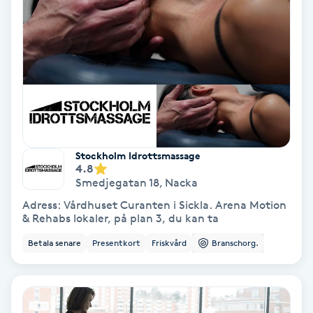
Bottenfärg
Brynformning
Brynfärgning
Brynplockning
Stockholm Idrottsmassage
4.8
Smedjegatan 18
,
Nacka
Bröllopsuppsättning
Adress: Vårdhuset Curanten i Sickla. Arena Motion
C
& Rehabs lokaler, på plan 3, du kan ta
Celluliter
Betala senare
Presentkort
Friskvård
Branschorg.
Coachning