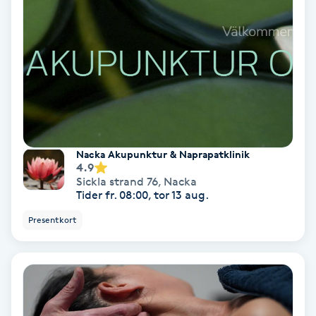
Ansiktsbehandling djuprengörande
B
Babylights
Balayage
Bambumassage
Nacka Akupunktur & Naprapatklinik
4.9
Sickla strand 76
,
Nacka
Barber
Tider fr. 08:00, tor 13 aug.
Presentkort
Barnklippning
BIAB
Blowout