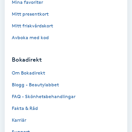
Mina favoriter
Fotmassage
Mitt presentkort
Fotsvamp
Mitt friskvårdskort
Avboka med kod
Fotvård
Fransar
Bokadirekt
Om Bokadirekt
Fransborttagning
Blogg - Beautylabbet
Fransfärgning
FAQ - Skönhetsbehandlingar
Fransförlängning
Fakta & Råd
Karriär
Fransförlängning Megavolym
Support