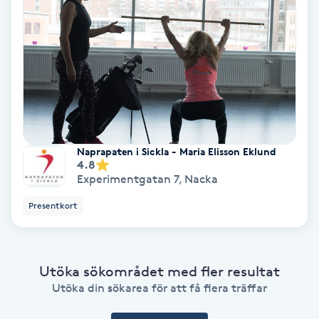
Color correction
Cryoterapi
D
Damklippning
Dermapen
Naprapaten i Sickla - Maria Elisson Eklund
4.8
Experimentgatan 7
,
Nacka
Diamantslipning
Presentkort
E
Enzympeeling
Utöka sökområdet med fler resultat
Extensions
Utöka din sökarea för att få flera träffar