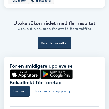
Presentkort
Branschorg.
Ansiktsbehandling djuprengörande
B
Utöka sökområdet med fler resultat
Babylights
Utöka din sökarea för att få flera träffar
Balayage
Visa fler resultat
Bambumassage
Barber
För en smidigare upplevelse
Barnklippning
Bokadirekt för företag
Läs mer
Företagsinloggning
BIAB
Blowout