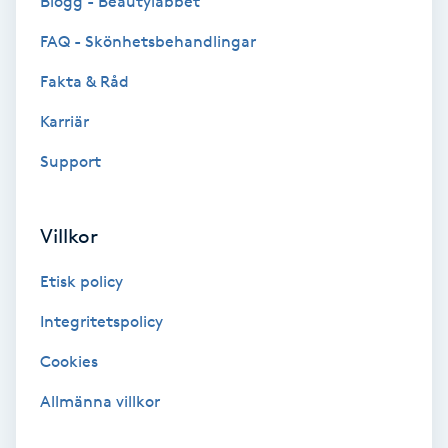
Blogg - Beautylabbet
Color correction
FAQ - Skönhetsbehandlingar
Cryoterapi
Fakta & Råd
D
Karriär
Damklippning
Support
Dermapen
Villkor
Diamantslipning
Etisk policy
E
Integritetspolicy
Enzympeeling
Cookies
Extensions
Allmänna villkor