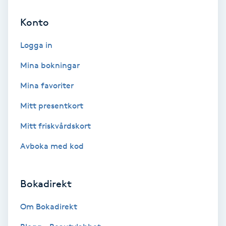
Konto
Bottenfärg
Logga in
Brynformning
Mina bokningar
Brynfärgning
Mina favoriter
Mitt presentkort
Brynplockning
Mitt friskvårdskort
Bröllopsuppsättning
Avboka med kod
C
Celluliter
Bokadirekt
Coachning
Om Bokadirekt