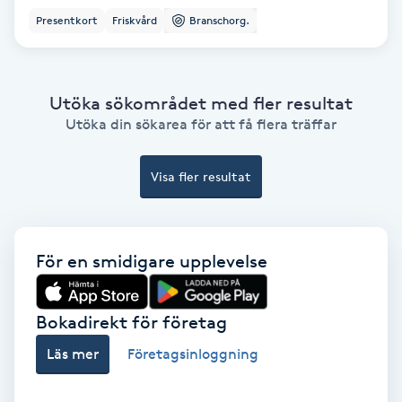
Ansiktsbehandling djuprengörande
Presentkort
Friskvård
Branschorg.
B
Babylights
Utöka sökområdet med fler resultat
Utöka din sökarea för att få flera träffar
Balayage
Visa fler resultat
Bambumassage
Barber
För en smidigare upplevelse
Barnklippning
Bokadirekt för företag
BIAB
Läs mer
Företagsinloggning
Blowout