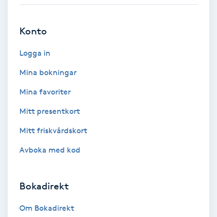
Bottenfärg
Konto
Brynformning
Logga in
Mina bokningar
Brynfärgning
Mina favoriter
Brynplockning
Mitt presentkort
Bröllopsuppsättning
Mitt friskvårdskort
C
Avboka med kod
Celluliter
Bokadirekt
Coachning
Om Bokadirekt