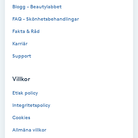
Color correction
Blogg - Beautylabbet
FAQ - Skönhetsbehandlingar
Cryoterapi
D
Fakta & Råd
Karriär
Damklippning
Support
Dermapen
Villkor
Diamantslipning
E
Etisk policy
Enzympeeling
Integritetspolicy
Cookies
Extensions
Allmäna villkor