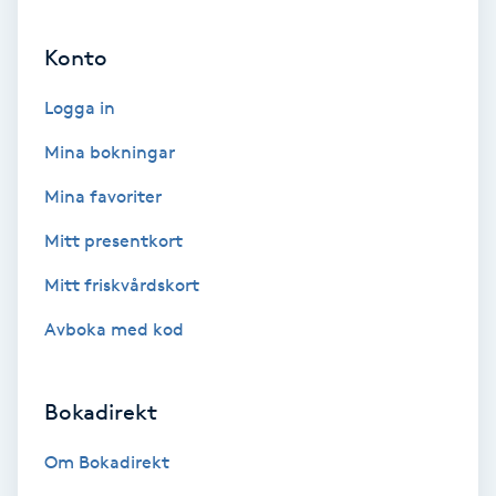
Ansiktsbehandling djuprengörande
Konto
B
Logga in
Babylights
Mina bokningar
Balayage
Mina favoriter
Bambumassage
Mitt presentkort
Mitt friskvårdskort
Barber
Avboka med kod
Barnklippning
Bokadirekt
BIAB
Om Bokadirekt
Blowout