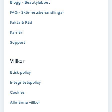
Blogg - Beautylabbet
Bottenfärg
FAQ - Skönhetsbehandlingar
Fakta & Råd
Brynformning
Karriär
Brynfärgning
Support
Brynplockning
Villkor
Bröllopsuppsättning
Etisk policy
C
Integritetspolicy
Celluliter
Cookies
Coachning
Allmänna villkor