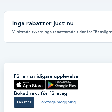
Alternativmedicin
Andningsmassage
Inga rabatter just nu
Vi hittade tyvärr inga rabatterade tider för "Babylights
Ansiktslyft utan kirurgi
Aromamassage
Ashtanga Yoga
Ayurveda
För en smidigare upplevelse
Ayurvedisk Massage
Bokadirekt för företag
Läs mer
Företagsinloggning
Ansiktsbehandling djuprengörande
B