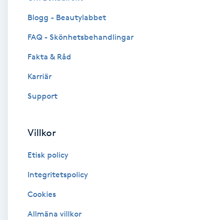
Blogg - Beautylabbet
Brynformning
FAQ - Skönhetsbehandlingar
Brynfärgning
Fakta & Råd
Brynplockning
Karriär
Support
Bröllopsuppsättning
C
Villkor
Celluliter
Etisk policy
Coachning
Integritetspolicy
Cookies
Color correction
Allmäna villkor