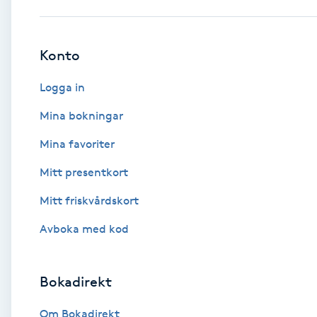
Babylights
Konto
Balayage
Logga in
Bambumassage
Mina bokningar
Mina favoriter
Barber
Mitt presentkort
Barnklippning
Mitt friskvårdskort
BIAB
Avboka med kod
Blowout
Bokadirekt
Bottenfärg
Om Bokadirekt