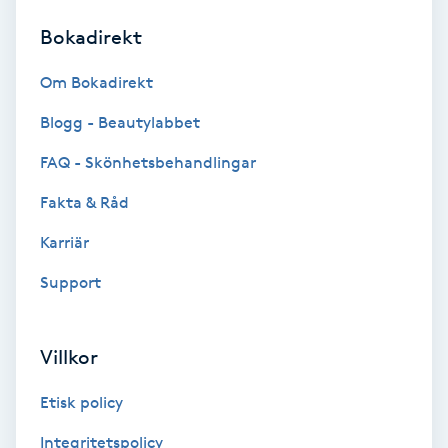
Bokadirekt
Brynformning
Om Bokadirekt
Brynfärgning
Blogg - Beautylabbet
Brynplockning
FAQ - Skönhetsbehandlingar
Fakta & Råd
Bröllopsuppsättning
C
Karriär
Support
Celluliter
Coachning
Villkor
Color correction
Etisk policy
Integritetspolicy