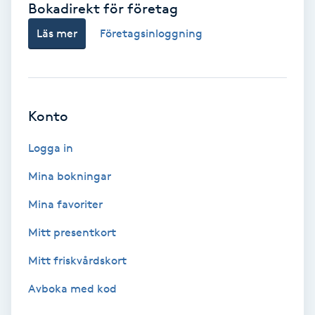
Bokadirekt för företag
Babylights
Läs mer
Företagsinloggning
Balayage
Bambumassage
Konto
Barber
Logga in
Mina bokningar
Barnklippning
Mina favoriter
BIAB
Mitt presentkort
Mitt friskvårdskort
Blowout
Avboka med kod
Bottenfärg