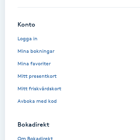
Babylights
Konto
Balayage
Logga in
Bambumassage
Mina bokningar
Mina favoriter
Barber
Mitt presentkort
Barnklippning
Mitt friskvårdskort
BIAB
Avboka med kod
Blowout
Bokadirekt
Bottenfärg
Om Bokadirekt