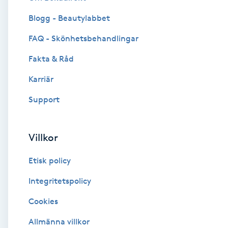
Blogg - Beautylabbet
Brynformning
FAQ - Skönhetsbehandlingar
Brynfärgning
Fakta & Råd
Brynplockning
Karriär
Support
Bröllopsuppsättning
C
Villkor
Celluliter
Etisk policy
Coachning
Integritetspolicy
Cookies
Color correction
Allmänna villkor