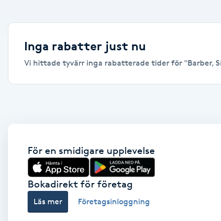
Alternativmedicin
Andningsmassage
Inga rabatter just nu
Vi hittade tyvärr inga rabatterade tider för "Barber, Si
Ansiktslyft utan kirurgi
Aromamassage
Ashtanga Yoga
Ayurveda
För en smidigare upplevelse
Ayurvedisk Massage
Bokadirekt för företag
Läs mer
Företagsinloggning
Ansiktsbehandling djuprengörande
B