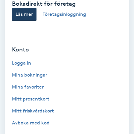
Bokadirekt för företag
Babylights
Läs mer
Företagsinloggning
Balayage
Bambumassage
Konto
Barber
Logga in
Mina bokningar
Barnklippning
Mina favoriter
BIAB
Mitt presentkort
Mitt friskvårdskort
Blowout
Avboka med kod
Bottenfärg