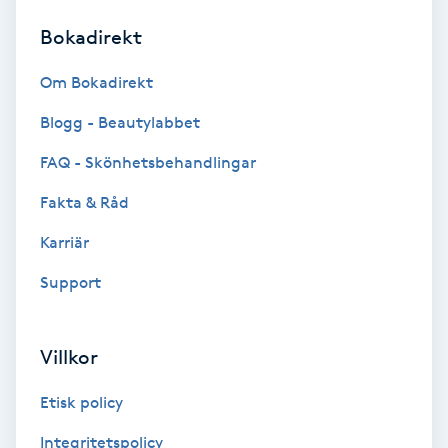
Bokadirekt
Brynformning
Om Bokadirekt
Brynfärgning
Blogg - Beautylabbet
Brynplockning
FAQ - Skönhetsbehandlingar
Fakta & Råd
Bröllopsuppsättning
C
Karriär
Support
Celluliter
Coachning
Villkor
Color correction
Etisk policy
Integritetspolicy