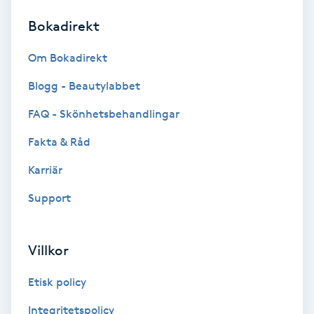
Bokadirekt
Brynformning
Om Bokadirekt
Brynfärgning
Blogg - Beautylabbet
Brynplockning
FAQ - Skönhetsbehandlingar
Fakta & Råd
Bröllopsuppsättning
C
Karriär
Support
Celluliter
Coachning
Villkor
Color correction
Etisk policy
Integritetspolicy