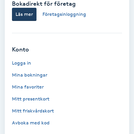
Bokadirekt för företag
Babylights
Läs mer
Företagsinloggning
Balayage
Bambumassage
Konto
Barber
Logga in
Mina bokningar
Barnklippning
Mina favoriter
BIAB
Mitt presentkort
Mitt friskvårdskort
Blowout
Avboka med kod
Bottenfärg