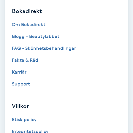
Bokadirekt
Brynformning
Om Bokadirekt
Brynfärgning
Blogg - Beautylabbet
Brynplockning
FAQ - Skönhetsbehandlingar
Fakta & Råd
Bröllopsuppsättning
C
Karriär
Support
Celluliter
Coachning
Villkor
Color correction
Etisk policy
Integritetspolicy