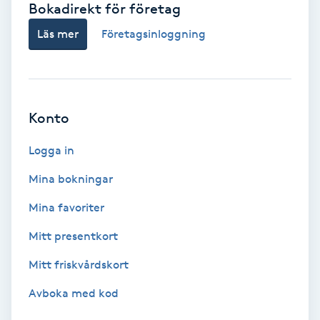
Bokadirekt för företag
Babylights
Läs mer
Företagsinloggning
Balayage
Bambumassage
Konto
Barber
Logga in
Mina bokningar
Barnklippning
Mina favoriter
BIAB
Mitt presentkort
Mitt friskvårdskort
Blowout
Avboka med kod
Bottenfärg