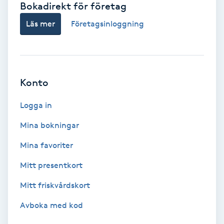
Bokadirekt för företag
Babylights
Läs mer
Företagsinloggning
Balayage
Bambumassage
Konto
Barber
Logga in
Mina bokningar
Barnklippning
Mina favoriter
BIAB
Mitt presentkort
Mitt friskvårdskort
Blowout
Avboka med kod
Bottenfärg