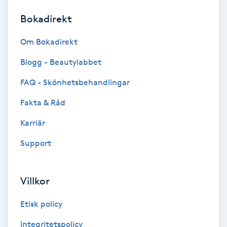
Bokadirekt
Brynformning
Om Bokadirekt
Brynfärgning
Blogg - Beautylabbet
Brynplockning
FAQ - Skönhetsbehandlingar
Fakta & Råd
Bröllopsuppsättning
C
Karriär
Support
Celluliter
Coachning
Villkor
Color correction
Etisk policy
Integritetspolicy