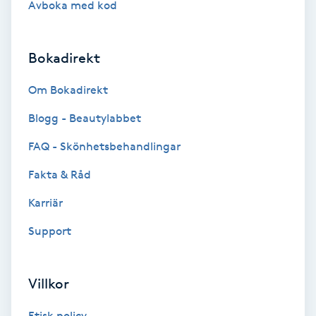
Avboka med kod
Brynformning
Bokadirekt
Brynfärgning
Om Bokadirekt
Brynplockning
Blogg - Beautylabbet
Bröllopsuppsättning
FAQ - Skönhetsbehandlingar
C
Fakta & Råd
Celluliter
Karriär
Support
Coachning
Color correction
Villkor
Etisk policy