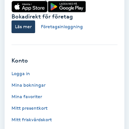
Babylights
Bokadirekt för företag
Balayage
Läs mer
Företagsinloggning
Bambumassage
Barber
Konto
Logga in
Barnklippning
Mina bokningar
BIAB
Mina favoriter
Blowout
Mitt presentkort
Mitt friskvårdskort
Bottenfärg