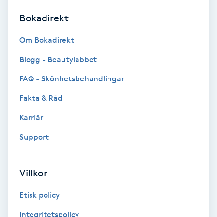
Bokadirekt
Brynformning
Om Bokadirekt
Brynfärgning
Blogg - Beautylabbet
Brynplockning
FAQ - Skönhetsbehandlingar
Fakta & Råd
Bröllopsuppsättning
C
Karriär
Support
Celluliter
Coachning
Villkor
Color correction
Etisk policy
Integritetspolicy