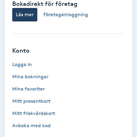
Bokadirekt för företag
Babylights
Läs mer
Företagsinloggning
Balayage
Bambumassage
Konto
Barber
Logga in
Mina bokningar
Barnklippning
Mina favoriter
BIAB
Mitt presentkort
Mitt friskvårdskort
Blowout
Avboka med kod
Bottenfärg