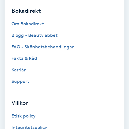
Bokadirekt
Brynformning
Om Bokadirekt
Brynfärgning
Blogg - Beautylabbet
Brynplockning
FAQ - Skönhetsbehandlingar
Fakta & Råd
Bröllopsuppsättning
C
Karriär
Support
Celluliter
Coachning
Villkor
Color correction
Etisk policy
Integritetspolicy