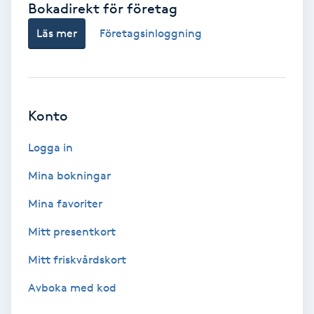
Bokadirekt för företag
Babylights
Läs mer
Företagsinloggning
Balayage
Bambumassage
Konto
Barber
Logga in
Mina bokningar
Barnklippning
Mina favoriter
BIAB
Mitt presentkort
Mitt friskvårdskort
Blowout
Avboka med kod
Bottenfärg