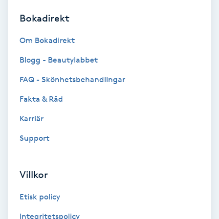
Bokadirekt
Brynformning
Om Bokadirekt
Brynfärgning
Blogg - Beautylabbet
Brynplockning
FAQ - Skönhetsbehandlingar
Fakta & Råd
Bröllopsuppsättning
C
Karriär
Support
Celluliter
Coachning
Villkor
Color correction
Etisk policy
Integritetspolicy