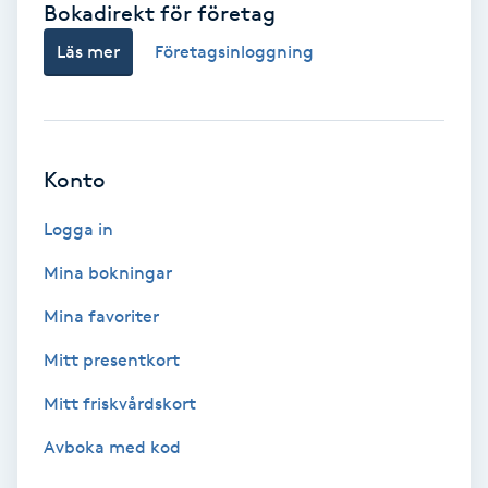
Bokadirekt för företag
Babylights
Läs mer
Företagsinloggning
Balayage
Bambumassage
Konto
Barber
Logga in
Mina bokningar
Barnklippning
Mina favoriter
BIAB
Mitt presentkort
Mitt friskvårdskort
Blowout
Avboka med kod
Bottenfärg