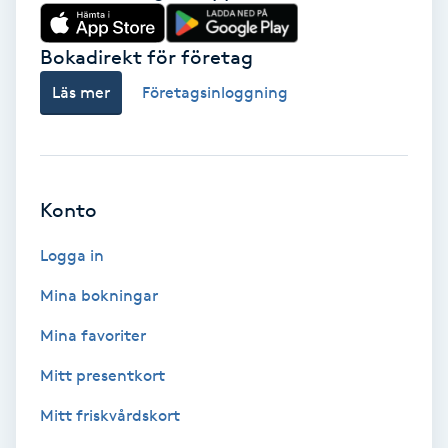
Babylights
Bokadirekt för företag
Balayage
Läs mer
Företagsinloggning
Bambumassage
Barber
Konto
Logga in
Barnklippning
Mina bokningar
BIAB
Mina favoriter
Blowout
Mitt presentkort
Mitt friskvårdskort
Bottenfärg