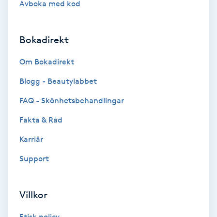
Avboka med kod
Brynformning
Bokadirekt
Brynfärgning
Om Bokadirekt
Brynplockning
Blogg - Beautylabbet
Bröllopsuppsättning
FAQ - Skönhetsbehandlingar
C
Fakta & Råd
Celluliter
Karriär
Support
Coachning
Color correction
Villkor
Etisk policy