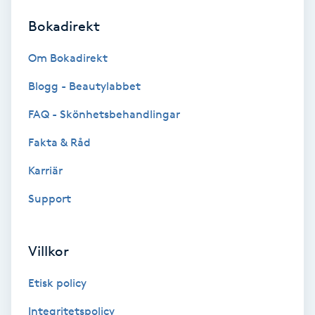
Bokadirekt
Brynformning
Om Bokadirekt
Brynfärgning
Blogg - Beautylabbet
Brynplockning
FAQ - Skönhetsbehandlingar
Fakta & Råd
Bröllopsuppsättning
C
Karriär
Support
Celluliter
Coachning
Villkor
Color correction
Etisk policy
Integritetspolicy