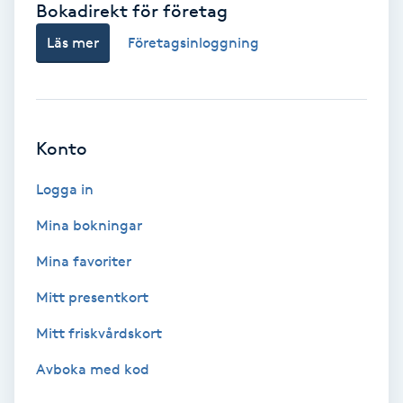
Bokadirekt för företag
Babylights
Läs mer
Företagsinloggning
Balayage
Bambumassage
Konto
Barber
Logga in
Mina bokningar
Barnklippning
Mina favoriter
BIAB
Mitt presentkort
Mitt friskvårdskort
Blowout
Avboka med kod
Bottenfärg