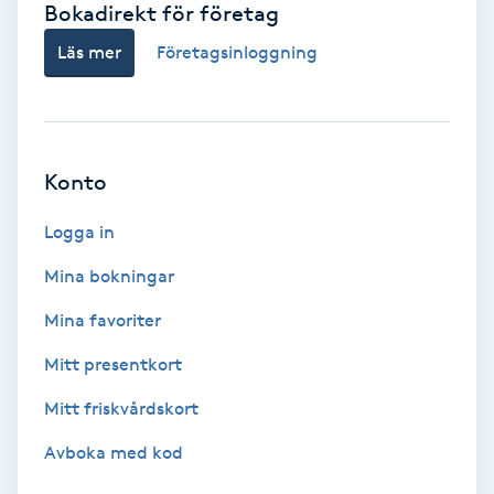
Bokadirekt för företag
Babylights
Läs mer
Företagsinloggning
Balayage
Bambumassage
Konto
Barber
Logga in
Mina bokningar
Barnklippning
Mina favoriter
BIAB
Mitt presentkort
Mitt friskvårdskort
Blowout
Avboka med kod
Bottenfärg