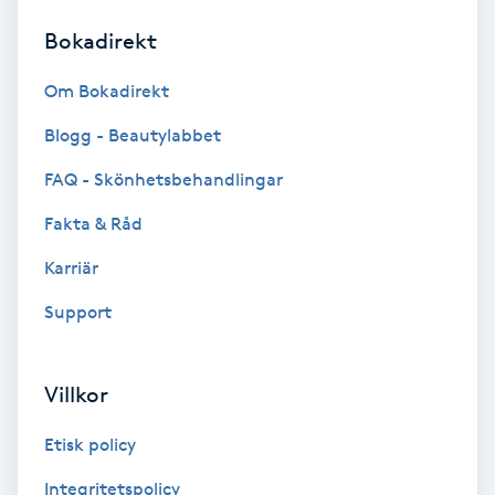
Bokadirekt
Brynformning
Om Bokadirekt
Brynfärgning
Blogg - Beautylabbet
Brynplockning
FAQ - Skönhetsbehandlingar
Fakta & Råd
Bröllopsuppsättning
C
Karriär
Support
Celluliter
Coachning
Villkor
Color correction
Etisk policy
Integritetspolicy